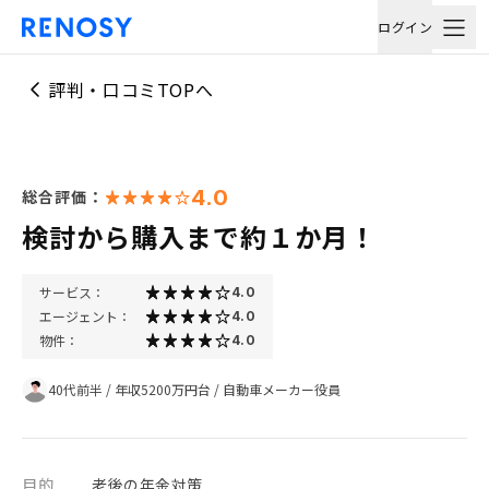
ログイン
評判・口コミTOPへ
4.0
総合評価：
検討から購入まで約１か月！
サービス：
4.0
エージェント：
4.0
物件：
4.0
40代前半
/
年収5200万円台
/
自動車メーカー役員
目的
老後の年金対策