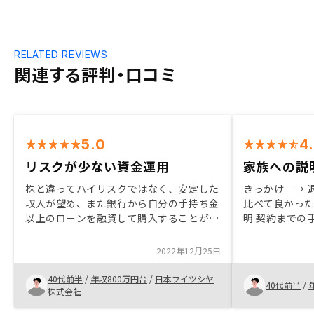
RELATED REVIEWS
関連する評判・口コミ
5.0
4
リスクが少ない資金運用
家族への説
株と違ってハイリスクではなく、安定した
きっかけ → 退職後の生活の不安 他社と
収入が望め、また銀行から自分の手持ち金
比べて良かった点 → 家
以上のローンを融資して購入することがで
明 契約までの
きるので。 また自分は生命保険にはほと
点 → 段階的
んど入っておらず妻や子供たちにもしもの
議事録をメモ
2022年12月25日
ために、老後資金など残せると思ったため
る事 当初、不
つ理解してく
40代前半
/
年収800万円台
/
日本フイツシヤ
40代前半
/
株式会社