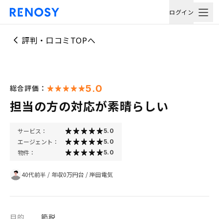
ログイン
評判・口コミTOPへ
5.0
総合評価：
担当の方の対応が素晴らしい
サービス：
5.0
エージェント：
5.0
物件：
5.0
40代前半
/
年収0万円台
/
岸田電気
目的
節税