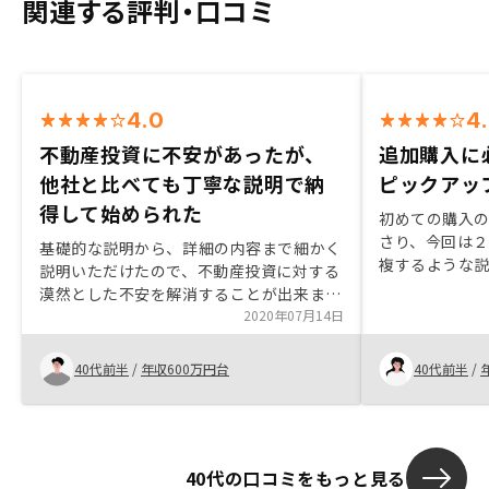
関連する評判・口コミ
4.0
4
不動産投資に不安があったが、
追加購入に
他社と比べても丁寧な説明で納
ピックアッ
得して始められた
初めての購入
さり、今回は
基礎的な説明から、詳細の内容まで細かく
複するような
説明いただけたので、不動産投資に対する
要な情報、欲
漠然とした不安を解消することが出来まし
伝えてくれた
た。 また収益計算の緻密さは他社にない
2020年07月14日
ていました。
もので、とても信頼できるものだと感じ、
安心して購入の決断が出来ました。物件の
40代前半
/
年収600万円台
40代前半
/
価格感、相場を知らない人などに対する説
明があると嬉しい
40代の口コミをもっと見る