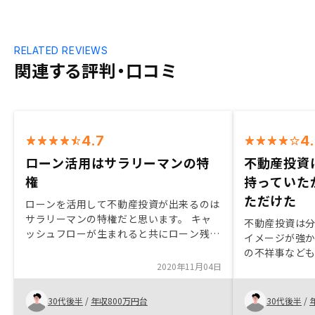
RELATED REVIEWS
関連する評判・口コミ
4.7
4
ローン活用はサラリーマンの特
不動産投資
権
持っていた
ただけた
ローンを活用して不動産投資が出来るのは
サラリーマンの特権だと思います。 キャ
不動産投資は
ッシュフローが生まれると共にローン残債
イメージが強
も減っていくので、不動産投資は早く始め
の不祥事など
るのに越したことは無いと思います。販売
2020年11月04日
い感触でした。
物件のエリアの特徴、将来性、相場なども
つ丁寧に解説
簡単に合わせて提案頂けると参考になると
たのが良かっ
30代後半
/
年収800万円台
30代後半
/
思います。
を前提とした