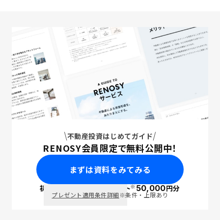
不動産投資はじめてガイド
RENOSY会員限定で無料公開中！
まずは資料をみてみる
※
初回面談で
ポイント
50,000
円分
PayPay
プレゼント適用条件詳細
※条件・上限あり