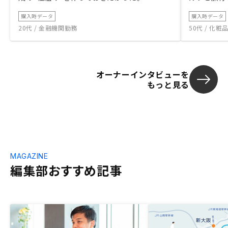
購入時データ
購入時データ
20代 / 金融機関勤務
50代 / 化
オーナーインタビューを
もっと見る
MAGAZINE
編集部おすすめ記事