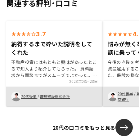
関連する評判・口コミ
3.7
4
納得するまで砕いた説明をして
悩みが無く
くれた
談に乗って
不動産投資にはもともと興味があったとこ
今後の老後を
ろで知人より紹介してもらった。 資料請
資産運用するこ
求から面談までがスムーズでよかった。
た、保険の様
また質問にも随時回答いただけ、円滑な連
2023年03月23日
何かあった際
絡体制が整っている。 また、面談から面
は良いことだ
20代後半
/
談までスピード感があり、内容を忘れぬう
した。 ご結婚
20代後半
/
鹿島建設株式会社
友銀行
ちに段階を踏むことができると考える。
すめです。
こちらについては、賛否両論かと思うが、
個人的には魅力に感じた。プランの料金の
引き落とし口座の融通を利かせて欲しい。
20代の口コミをもっと見る
ローンと同じ口座だけだと、月々の返済と
管理費が収入を上回る場合が想定されるた