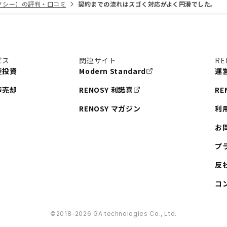
リノシー）の評判・口コミ
契約までの流れはスゴく対応がよく円滑でした。
ビス
関連サイト
RE
産投資
Modern Standard
運
産売却
RENOSY 利諾喜
RE
RENOSY マガジン
利
お
プ
反
コ
©︎2018-2026 GA technologies Co., Ltd.