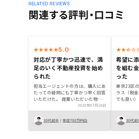
RELATED REVIEWS
関連する評判・口コミ
5.0
対応が丁寧かつ迅速で、満
希望に
足のいく不動産投資を始め
を組む
られた
った
担当エージェントの方は、購入にあ
東京23区
たっての疑問にも丁寧かつ早く回答
ラス（税金
いただけた。 提案いただいた物件
でも良い）
も満足のいくものでしたので、購入
2020年07月16日
の金融機関
を決断できました。
規取引先の
っていたと
30代前半
/
年収700万円台
30代前
回のご提案
為。他社様
化の為のI