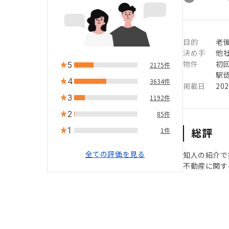
目的
老
決め手
他
物件
初
5
2175件
駅徒
4
3634件
掲載日
20
3
1192件
2
85件
1
総評
1件
全ての評価を見る
知人の紹介で
不動産に関す