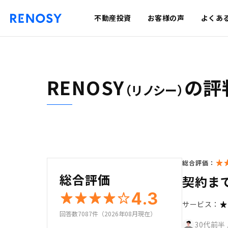
不動産投資
お客様の声
よくあ
RENOSY
の評
（リノシー）
総合評価：
総合評価
契約ま
4.3
サービス：
回答数7087件（2026年08月現在）
30代前半