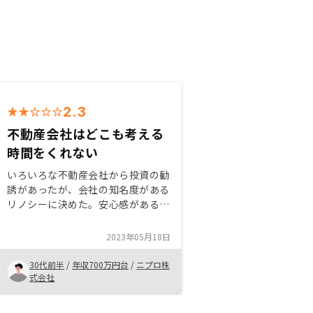
2.3
不動産会社はどこも考える
時間をくれない
いろいろな不動産会社から投資の勧
誘があったが、会社の知名度がある
リノシーに決めた。安心感がある投
資をしたいと思っていた。 プラン
が明快でわかりやすいところがこれ
2023年05月18日
から不動産投資を行いたい人にもお
すすめできるポイントである。
30代前半
/
年収700万円台
/
ニプロ株
式会社