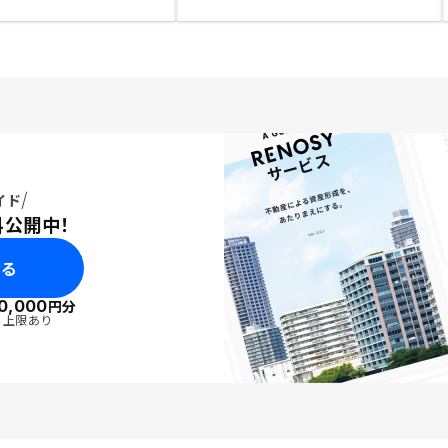
イド
料公開中！
みる
0,000
円分
・上限あり