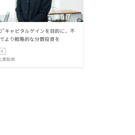
の”キャピタルゲインを目的に、不
でより戦略的な分散投資を
ータ
IT企業勤務