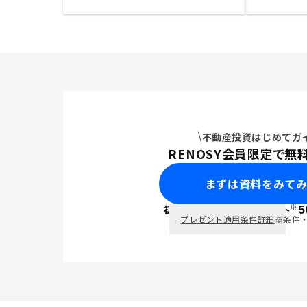
不動産投資はじめてガ
RENOSY会員限定で無
まずは資料をみて
※
初回面談で
ポイント
5
PayPay
プレゼント適用条件詳細
※条件