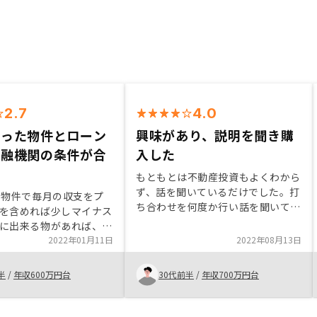
2.7
4.0
添った物件とローン
興味があり、説明を聞き購
金融機関の条件が合
入した
もともとは不動産投資もよくわから
ず、話を聞いているだけでした。打
の物件で毎月の収支をプ
ち合わせを何度か行い話を聞いてい
を含めれば少しマイナス
くうちに実際にやってみようかと思
に出来る物があれば、他
い、今回の購入にいたりました。
の借入の整理を含めて新
2022年01月11日
2022年08月13日
RENOSYの業務内容を細かく聞かせ
方に対応して頂こうと思
て頂き、他の企業と比べ先に進んで
ころ、リノシー様から今
半
/
年収600万円台
30代前半
/
年収700万円台
いることがわかり、購入の後押しに
を頂き、契約にいたった
もなりました。 購入した物件も比
と比べて貴社は業務効率
較させてもらった物件も魅力的でし
T化が進んでいるように感