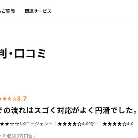
るご質問
関連サービス
判・口コミ
3.7
での流れはスゴく対応がよく円滑でした
エージェント：
物件：
3.0
4.0
4.0
/
年収500万円台
/