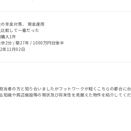
後の年金対策、 現金運用
社比較して一番だった
回購入1件
歩2分 / 築27年 / 1000万円台後半
22年11月02日
担当者の方と知り合いましたがフットワークが軽くこちらの都合に合
る知識や周辺施設等の現状及び将来性を見据えた物件を紹介してく