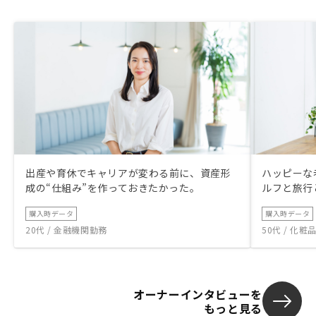
出産や育休でキャリアが変わる前に、資産形
ハッピーな
成の“仕組み”を作っておきたかった。
ルフと旅行
購入時データ
購入時データ
20代 / 金融機関勤務
50代 / 化
オーナーインタビューを
もっと見る