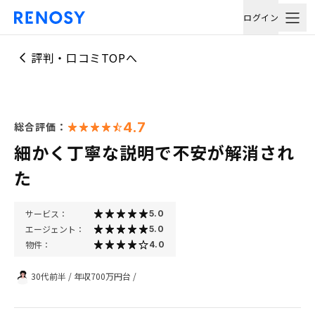
ログイン
評判・口コミTOPへ
4.7
総合評価：
細かく丁寧な説明で不安が解消され
た
サービス：
5.0
エージェント：
5.0
物件：
4.0
30代前半
/
年収700万円台
/