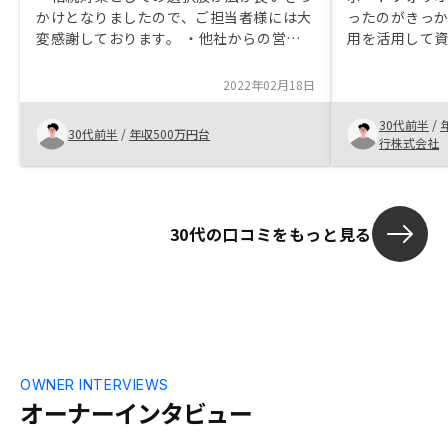
かけとなりましたので、ご担当者様には大
ったのがきっ
変感謝しております。 ・他社からの営業
用を活用して
をかけられていたが、リノシーの営業マン
けだと感じた。
のスキルやスピード、情報量の多さに衝撃
が低廉で、ア
2022年02月18日
を受けたので、リノシーで購入した。 ・
で、他社より
タイミングが良かった。 ・運が良かっ
た。
30代前半
/
30代前半
/
年収500万円台
た。 ・流れが良かった。
行株式会社
30代の口コミをもっと見る
OWNER INTERVIEWS
オーナーインタビュー