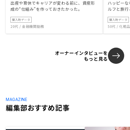
出産や育休でキャリアが変わる前に、資産形
ハッピーな
成の“仕組み”を作っておきたかった。
ルフと旅行
購入時データ
購入時データ
20代 / 金融機関勤務
50代 / 化
オーナーインタビューを
もっと見る
MAGAZINE
編集部おすすめ記事