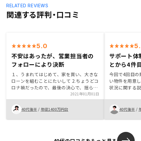
RELATED REVIEWS
関連する評判・口コミ
5.0
5
不安はあったが、営業担当者の
サポート体
フォローにより決断
とから4件
１、うまれてはじめて、家を買い、大きな
今回で4回目の
ローンを組むことにたいして 2.ちょうどコ
い物件を用意
ロナ禍だったので、最後の決心で、揺らぐ
状況に関する
こともありましたが、背中をおす、営業の
2021年01月01日
投資を後押し
方のフォローで、購入に至りました。 3、
の皆様も丁寧
割引と、三件目の物件としての魅力。とく
くださるので
40代後半
/
年収1400万円台
40代後半
/
に三件目は、社長自らのプレゼンだったこ
す。
ともあり。営業担当の田邉さんと、荒畑さ
んの対応の早さにもまんぞくしてます
４、他社比較してません 5、不動産契約の
40代の口コミをもっと見る
煩雑さで、自分がなにに、サインしてるか