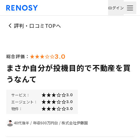
ログイン
評判・口コミTOPへ
3.0
総合評価：
まさか自分が投機目的で不動産を買
うなんて
サービス：
3.0
エージェント：
3.0
物件：
3.0
40代後半
/
年収600万円台
/
株式会社伊藤園