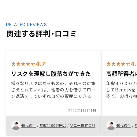
RELATED REVIEWS
関連する評判・口コミ
4.7
4
リスクを理解し腹落ちができた
高額所得者は
様々なリスクはあるものの、それらの対策
年収４０００
さえとれていれば、他者の力を借りてロー
してRenosy
ン返済をしていずれ自分の資産にできると
多く、お得な物
感じ購入を決めました。営業さんの説明や
秒差で素晴ら
用意されているコンテンツが説得力があ
もあり、時間勝
2022年11月21日
り、リスクについての理解とその対策も腹
だけで１３件
落ちできるものでした。ご紹介頂ける物件
に購入して不
40代後半
/
年収1100万円台
/
ソニー株式会社
40代後半
/
数が限られており、少ない在庫から選択す
るか今でも不安
るのが難しいと感じました。
わっていない