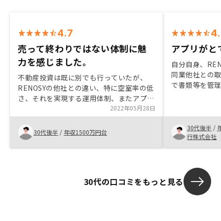
4.7
4
売って終わりではない体制に魅
アプリがと
力を感じました。
自分自身、RE
同業他社との
不動産投資は既に別でも行っていたが、
で書類等を管
RENOSYの他社との違い、特に空室率の低
利です。特に
さ、それを実現する運用体制、またアプリ
プリを見れば 
での見える化などに魅力を感じ今回申込を
2022年05月28日
うところがい
決めました。 また打合せや、決定後のや
シミュレーシ
30代後半
/
りとりにおいてのフォローUP体制も非常
30代後半
/
年収1500万円台
すいのですが
行株式会社
に良かったと感じてます。
ぱっと見で分
いいです。諸
の対応など銀
思表明後、ス
30代の口コミをもっと見る
した。