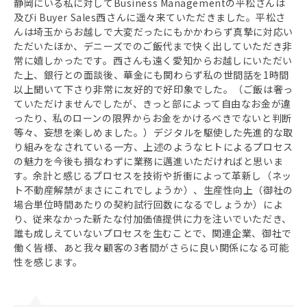
静岡にいる私に対してBusiness Managementの平松さんは
及びi Buyer Sales西さんに遥々来ていただきました。平松さ
んは埼玉からお越しで大変だったにもかかわらず真摯に対応い
ただいたほか、デニーズでのご飯代まで快く出していただき非
常に嬉しかったです。西さんも遠く愛知からお越しにいただい
た上、銀行との面談後、華金にも関わらず私の世間話を1時間
以上聞いて下さり非常に友好的で好印象でした。（ご飯は奢っ
ていただけませんでしたが、きっと部によって自由なお金が違
ったり、私のローンの限界からお金をかけるべきでないと判断
等々、妄想を楽しめました。）デジタルを駆使した先進的な取
り組みをなされている一方、上述のようなヒトによるプロセス
の魅力を今後も損なわずに業務に邁進いただければと思いま
す。余計と感じるプロセスを技術や折衝によって革新し（ネッ
ト不動産解禁がまさにこれでしょうか）、生産性向上（御社の
場合単位時間あたりの契約試行回数になるでしょうか）によ
り、従来なかった新たな付加価値提供に力を注いでいただき、
誰も成しえていないプロセスを生むことで、関連企業、御社で
働く皆様、あと我々顧客の3者間がさらに良い関係になる可能
性を感じます。