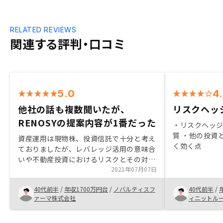
RELATED REVIEWS
関連する評判・口コミ
5.0
4
他社の話も複数聞いたが、
リスクヘッ
RENOSYの提案内容が1番だった
・リスクヘッジ
質 ・他の投資
資産運用は現物株、投資信託で十分と考え
く効く点
ておりましたが、レバレッジ活用の意味合
いや不動産投資におけるリスクとその対策
の説明をいただき、十分に納得できたこと
2021年07月07日
に加え、ご提案いただいた物件も非常に素
40代前半
/
年収1700万円台
/
ノバルティスフ
40代前半
/
晴らしい提案と感じ不動産購入に踏み切り
ァーマ株式会社
ィニットル
ました。慎重を期して他社の話も複数聞き
ましたが、RENOSYさんのご提案内容が一
番でした。銀行面談での典型的な質問とそ