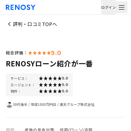
ログイン
評判・口コミTOPへ
5.0
総合評価：
RENOSYローン紹介が一番
サービス：
5.0
エージェント：
5.0
物件：
5.0
30代後半
/
年収1000万円台
/
楽天グループ株式会社
目的
老後の年金対策、 信用(ローン)活用