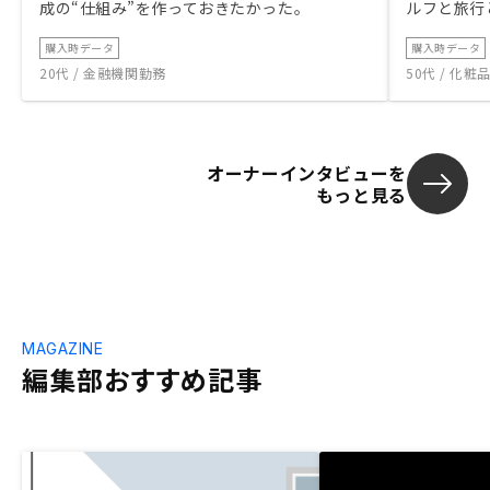
成の“仕組み”を作っておきたかった。
ルフと旅行
購入時データ
購入時データ
20代 / 金融機関勤務
50代 / 化
オーナーインタビューを
もっと見る
MAGAZINE
編集部おすすめ記事