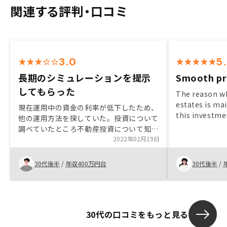
関連する評判・口コミ
3.0
5
長期のシミュレーションを提示
Smooth pr
してもらった
The reason why
estates is mai
現在運用中の資金の利率が低下したため、
this investme
他の運用方法を探していた。投資について
purpose.
調べていたところ不動産投資について知
り、何社か面談をした。長期でのシミュレ
2022年02月19日
ーションを提示してくれたのがここだけで
あり、ローン完済まで又は途中で売却した
30代後半
/
年収400万円台
30代後半
/
場合の実質運用利率が計算しやすかった。
30代の口コミをもっと見る