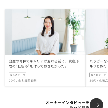
出産や育休でキャリアが変わる前に、資産形
ハッピーな
成の“仕組み”を作っておきたかった。
ルフと旅行
購入時データ
購入時データ
20代 / 金融機関勤務
50代 / 化
オーナーインタビューを
もっと見る