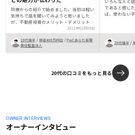
いろんな人と
であると感じ
同僚からの紹介で始めました。当初は軽い
ば、使わない
気持ちで話を聞いてみようと思いました
上がり目的で
が、不動産投資のメリット・デメリットの
ば良いと思う
説明が非常に納得がいくもので、職業柄の
2022年02月09日
うこともあり
信用力を活かしたローンによるレバレッジ
る
20代後半
/
年収400万円台
/
PwCあらた有限
により若いうちから不動産投資を始めるこ
20代後半
/
責任監査法人
とが今後の人生の資産形成において有利に
なるだろうと思いました。担当してくださ
った方は全員対応が丁寧だったので、手続
きがスムーズに終わりました。今後年収が
20代の口コミをもっと見る
上がるタイミングで2件目以降も購入する
ことを検討しています。
OWNER INTERVIEWS
オーナーインタビュー