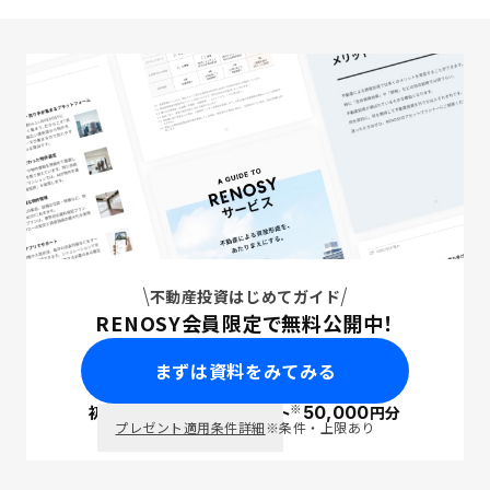
不動産投資はじめてガイド
RENOSY会員限定で無料公開中！
まずは資料をみてみる
※
初回面談で
ポイント
50,000
円分
PayPay
プレゼント適用条件詳細
※条件・上限あり