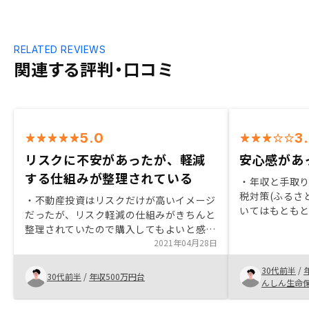
RELATED REVIEWS
関連する評判・口コミ
5.0
3
リスクに不安があったが、軽減
安心感があ
する仕組みが整理されている
・年収と手取
税対策(ふるさと
・不動産投資はリスクだけが高いイメージ
いてはもともと
だったが、リスク軽減の仕組みがきちんと
の所属してい
整理されていたので購入してもよいと感じ
を行っている人
た ・普段仕事で忙しいため、必要な手続
2021年04月28日
活用している
きがあれば都度連絡いただける点は非常に
た。
30代前半
/
ありがたい どこかのタイミングで手続き
30代前半
/
年収500万円台
んしん生命
の全体像を事前に知れたらよりありがたい
と感じた。 購入後にも都度手続きが発生