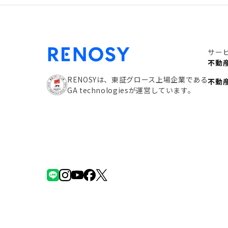
サー
不動
RENOSYは、東証グロース上場企業である
不動
GA technologiesが運営しています。