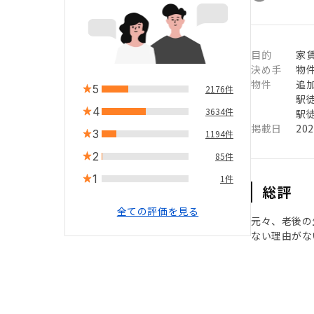
目的
家
決め手
物
物件
追
5
2176件
駅徒
4
3634件
駅徒
掲載日
20
3
1194件
2
85件
1
1件
総評
全ての評価を見る
元々、老後の
ない理由がな