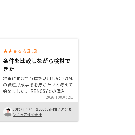
3.3
条件を比較しながら検討で
きた
将来に向けて与信を活用し給与以外
の資産形成手段を持ちたいと考えて
始めました。 RENOSYでの購入を
決めた理由は、物件提案の数が多
2026年08月02日
く、比較しながら検討できたことに
30代前半
/
年収1000万円台
/
アクセ
加え、担当者が条件面や管理プラン
ンチュア株式会社
についてこちらの懸念に合わせて調
整・説明してくれたためです。