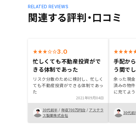
RELATED REVIEWS
関連する評判・口コミ
3.0
忙しくても不動産投資がで
手配か
きる体制であった
う間で
リスク分散のために検討し、忙しく
余った現金
ても不動産投資ができる体制であっ
済みの物件
た
に充てよう
2021年09月04日
な物件の紹
ームばかり
30代前半
/
年収700万円台
/
アステラ
れ以外の広
30代前
ス製薬株式会社
良く、分散
ように思え
速で、手配