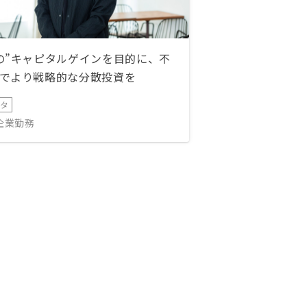
の”キャピタルゲインを目的に、不
でより戦略的な分散投資を
ータ
IT企業勤務