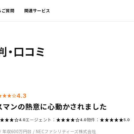
るご質問
関連サービス
判・口コミ
4.3
スマンの熱意に心動かされました
エージェント：
物件：
4.0
4.0
5.0
/
年収600万円台
/
NECファシリティーズ株式会社