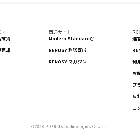
ビス
関連サイト
RE
産投資
Modern Standard
運
産売却
RENOSY 利諾喜
RE
RENOSY マガジン
利
お
プ
反
コ
©︎2018-2026 GA technologies Co., Ltd.