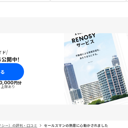
イド
料公開中！
みる
0,000
円分
・上限あり
リノシー）の評判・口コミ
セールスマンの熱意に心動かされました