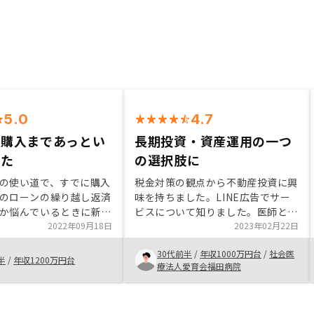
5.0
4.7
ら購入まであっとい
長期投資・資産運用の一つ
した
の選択肢に
の使い道で、すでに購入
税金対策の観点から不動産投資に興
のローンの繰り越し返済
味を持ちました。LINE広告でサー
か悩んでいるときに新た
ビスについて知りました。医師とい
介を受けました。ワンル
2022年09月18日
う本業で、物件管理等の時間が確保
2023年02月22日
で投資していましたがそ
できないため、RENOSYで一括管理
30代前半
/
年収1000万円台
/
社会医
い部屋の提案で、条件も
はしていただけるのはとても魅力的
半
/
年収1200万円台
療法人愛育会福田病院
投資先として価値がある
でした。担当者の方々には親身に質
ました。手配もとても迅
問に答えていただきました。
から購入まであっという