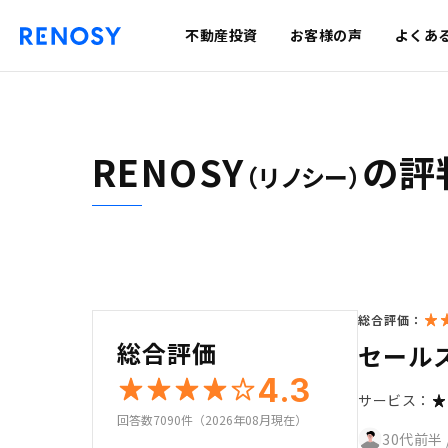
不動産投資
お客様の声
よくあ
RENOSY
の評
（リノシー）
総合評価：
総合評価
セール
4.3
サービス：
回答数7090件（2026年08月現在）
30代前半