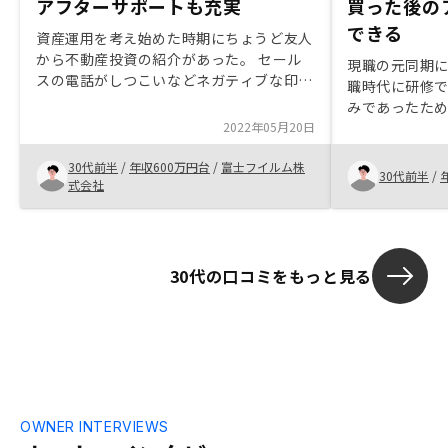
アフターサポートも充実
買った後の
できる
資産運用を考え始めた時期にちょうど友人
から不動産投資の紹介があった。 セール
現職の元同期
スの電話がしつこいなどネガティブな印象
職時代に研修
があったが、GAはそういう面はなく、メ
みであったた
リットデメリットをしっかりとお話しいた
2022年05月20日
でに2件の家を
だけ、またアフターサポートも充実してい
入することで
るので安心して運用できると思えた。
30代前半
/
年収600万円台
/
富士フイルム株
るとともに、
30代前半
/
式会社
きるメリット
考慮できる。
ニュアル等の
登録等の容易
30代の口コミをもっと見る
OWNER INTERVIEWS