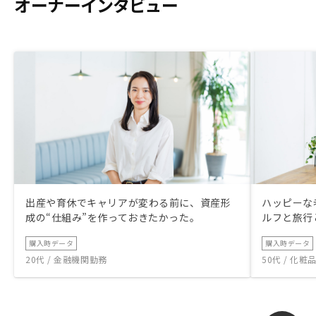
オーナーインタビュー
出産や育休でキャリアが変わる前に、資産形
ハッピーな
成の“仕組み”を作っておきたかった。
ルフと旅行
購入時データ
購入時データ
20代 / 金融機関勤務
50代 / 化