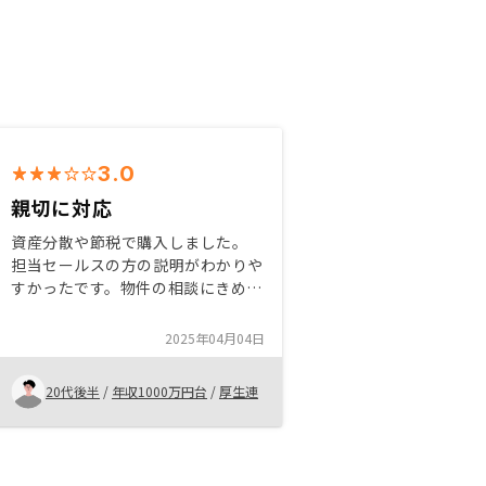
3.0
親切に対応
資産分散や節税で購入しました。
担当セールスの方の説明がわかりや
すかったです。物件の相談にきめ細
やかに対応していただけました。た
だ他の担当者との連携や態度などは
2025年04月04日
非常に残念でした。他の方も是非購
入検討してみてください。
20代後半
/
年収1000万円台
/
厚生連