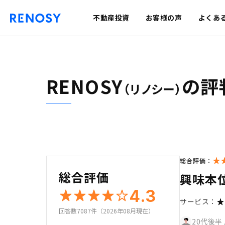
不動産投資
お客様の声
よくあ
RENOSY
の評
（リノシー）
総合評価：
総合評価
興味本
4.3
サービス：
回答数7087件（2026年08月現在）
20代後半