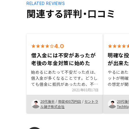
RELATED REVIEWS
関連する評判・口コミ
4.0
借入金には不安があったが
明確な
老後の年金対策に始めた
が出来
始めるにあたって不安だった点は、
やるにあた
借入金が多くなることです。どうし
ットが明確
ても借金に抵抗があったため、不安
の想定が聞
に感じました。
2021年03月17日
た、これか
とができたの
20代後半
/
年収400万円台
/
セントラ
20代後
投資が初め
ル硝子株式会社
TechM
れなど分か
とができた