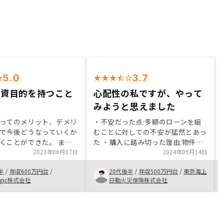
5.0
3.7
投資目的を持つこと
心配性の私ですが、やって
た
みようと思えました
ってのメリット、デメリ
・不安だった点:多額のローンを組
で今後どうなっていくか
むことに対しての不安が猛然とあっ
くことができた。 ま
た ・購入に踏み切った理由:物件を
らかかる費用面も知るこ
2023年06月07日
購入することは消極的であったが、
2024年09月14日
でよかった。 不動産
担当いただいた方が何度も相談に乗
半
/
年収600万円台
/
20代後半
/
年収500万円台
/
東京海上
てだったが、購入後の流
って下さり、少しずつやってみても
agic株式会社
日動火災保険株式会社
りやすく教えてもらうこ
いいのかなと前向きに思うことがで
。
きるようになったこと/円の価値が
低くなっている現在、お金以外の資
産を持つことには賛成だったこと