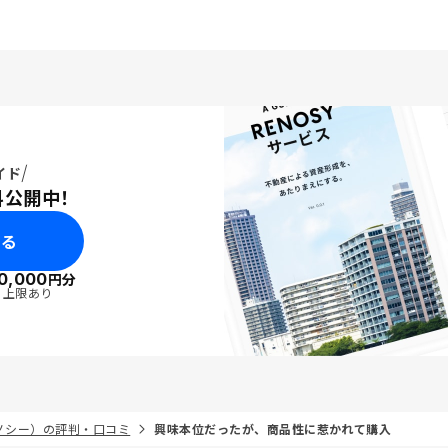
イド
料公開中！
みる
0,000
円分
・上限あり
リノシー）の評判・口コミ
興味本位だったが、商品性に惹かれて購入