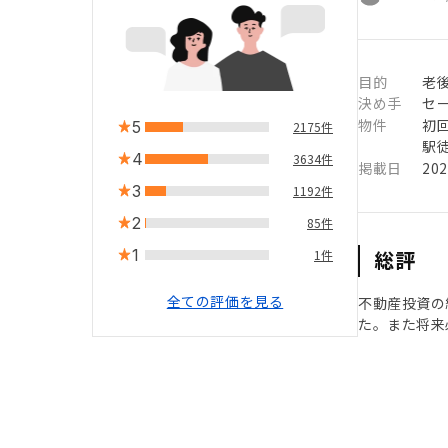
目的
老
決め手
セ
物件
初
5
2175件
駅徒
4
3634件
掲載日
20
3
1192件
2
85件
1
総評
1件
全ての評価を見る
不動産投資の
た。また将来