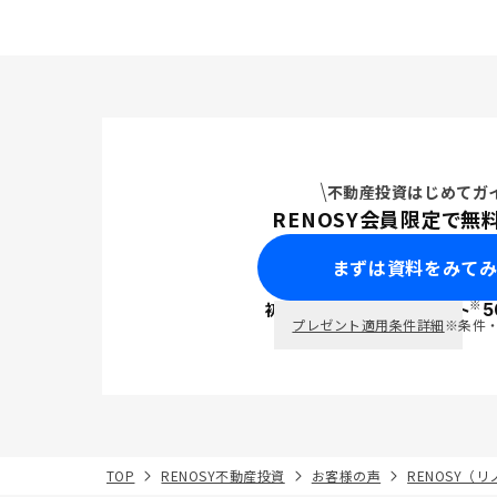
不動産投資はじめてガ
RENOSY会員限定で無
まずは資料をみて
※
初回面談で
ポイント
5
PayPay
プレゼント適用条件詳細
※条件
TOP
RENOSY不動産投資
お客様の声
RENOSY（