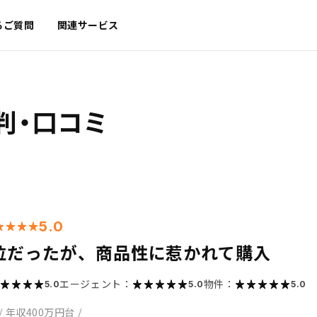
るご質問
関連サービス
判・口コミ
5.0
位だったが、商品性に惹かれて購入
エージェント：
物件：
5.0
5.0
5.0
/
年収400万円台
/