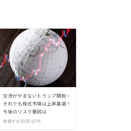
交渉がやまないトランプ関税・
それでも株式市場は上昇基調！
今後のリスク要因は
投資する
2025.07.11