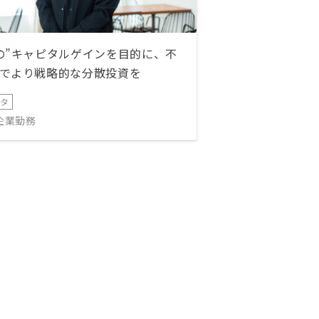
の”キャピタルゲインを目的に、不
でより戦略的な分散投資を
ータ
IT企業勤務