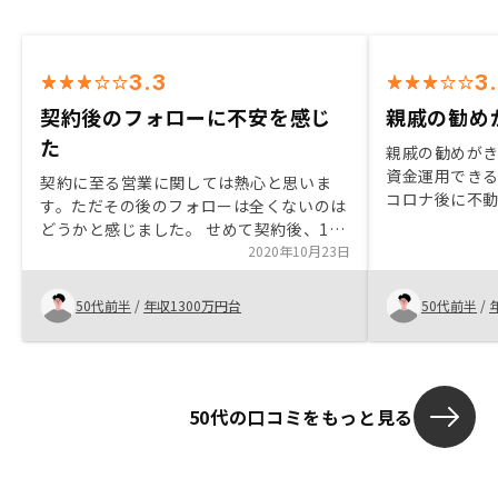
3.3
3
契約後のフォローに不安を感じ
親戚の勧め
た
親戚の勧めが
資金運用でき
契約に至る営業に関しては熱心と思いま
コロナ後に不
す。ただその後のフォローは全くないのは
わるのか示し
どうかと感じました。 せめて契約後、1ヶ
月は親切なフォロー必要と思いました。
2020年10月23日
また無事決済され、物件引き渡しの連絡が
当人でなく事務的なメールで連絡だけども
50代前半
/
年収1300万円台
50代前半
/
少しびっくりしました。 初めの購入は無
事に引き渡しされるか不安に感じると思う
のですが購入後の手続きは、誰が担当で窓
口なのか明確でないのはどうかと感じま
50代の口コミをもっと見る
す。チームといいながら誰も責任を持って
いない。 実際購入後、今後の手続きとし
て案内された内容は個別の取引に一部あっ
てない=テンプレートの送付案内と思いま