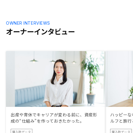
した。 またレスポンスも情報連携に課題
あるよう感じます。 オペレーションがう
まく整っていない印象。 いい運用管理を
行っていくための情報サポートも不足して
OWNER INTERVIEWS
いる感じるので現時点では長いお付き合い
オーナーインタビュー
に不安感じます。
出産や育休でキャリアが変わる前に、資産形
ハッピーな
成の“仕組み”を作っておきたかった。
ルフと旅行
購入時データ
購入時データ