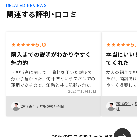
RELATED REVIEWS
関連する評判・口コミ
5.0
5
購入までの説明がわかりやすく
本当にいい
魅力的
てくれた
・担当者に関して 資料を用いた説明で
友人の紹介で
分かり易かった。何十年というスパンでの
たが、商談で
運用であるので、年齢と共に記載された支
やすく提案し
払い計画は一目瞭然の内容であり、不安事
2020年10月16日
までの事務手
項の解消に繋がった。 ・説明内容につい
教えてくれた
20代後半
/
て メリット・デメリットを網羅した説
ありがたかっ
20代後半
/
年収600万円台
社
明内容であり不安事項を払拭できた。特
に、質問に対する回答が分かりやすく、デ
メリットに関しては懸念事項を全て質問す
ることで解消できた。 ・手続きに関して
20代の口コミをもっと見る
必要な手続きは全て担当者から説明さ