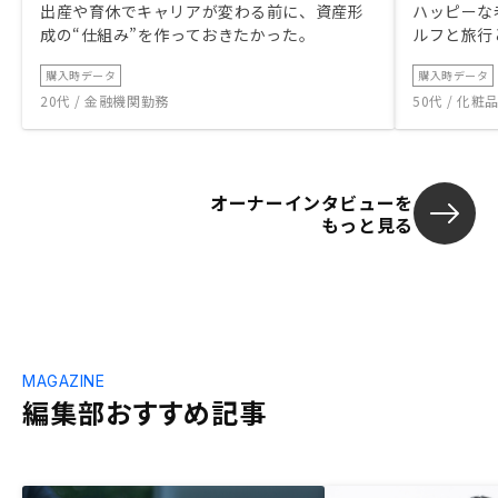
出産や育休でキャリアが変わる前に、資産形
ハッピーな
成の“仕組み”を作っておきたかった。
ルフと旅行
購入時データ
購入時データ
20代 / 金融機関勤務
50代 / 化
オーナーインタビューを
もっと見る
MAGAZINE
編集部おすすめ記事