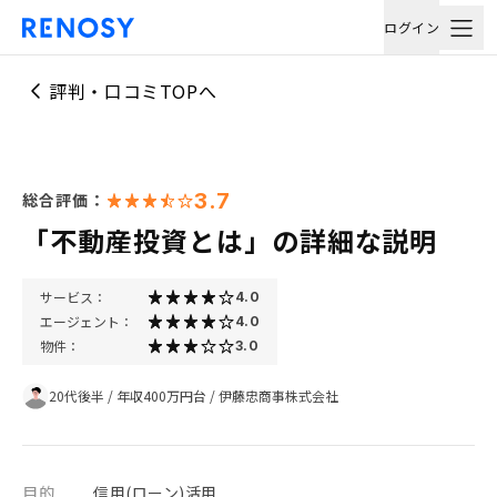
ログイン
評判・口コミTOPへ
3.7
総合評価：
「不動産投資とは」の詳細な説明
サービス：
4.0
エージェント：
4.0
物件：
3.0
20代後半
/
年収400万円台
/
伊藤忠商事株式会社
目的
信用(ローン)活用