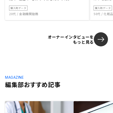
購入時データ
購入時データ
20代 / 金融機関勤務
50代 / 化
オーナーインタビューを
もっと見る
MAGAZINE
編集部おすすめ記事