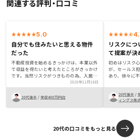
関連する評判・口コミ
5.0
4
自分でも住みたいと思える物件
リスクにつ
だった
て提案が決
不動産投資を始めるきっかけは、本業以外
初めはリスク
で収益を得たいと考えたところがきっかけ
が、セールス
です。当然リスクがつきものの為、入居者
あり、徐々に
が見つからなかった時に、自身の負担が増
2020年11月16日
購入すること
える事が不安でしたが、renosyから紹介
てきました。
20代後半
/
された物件はどれも住みたいと思えるよう
資の話なども
20代後半
/
年収400万円台
ィングス株
な物件であったことからその不安は解消さ
した上で、御
れました。不動産投資は、他人資本を利用
い決断しまし
して資産を増やす事が出来る点がおすすめ
運動部出身と
です。renosyでの契約は、営業の方が確
かったです。 
20代の口コミをもっと見る
りとサポートしてくれたので、スムーズに
ら丁寧に教え
終えられました。特にありません。
た。