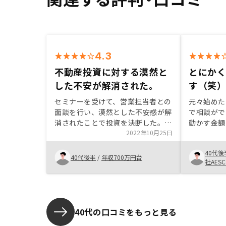
4.3
不動産投資に対する漠然と
とにか
した不安が解消された。
す（笑
セミナーを受けて、営業担当者との
元々始めた
面談を行い、漠然とした不安感が解
で相談がで
消されたことで投資を決断した。
動かす金額
打ち合わせは、オンラインであった
2022年10月25日
なるのでそ
が、物件について細かく説明を受け
は助かりま
40代後
たこと、こちらの疑問や不安に感じ
元々持って
40代後半
/
年収700万円台
社AES
てることを丁寧に説明いただいた。
て居るのか
した。 仲間でも興味がある人は多
いので私の
スクを考慮
人には勧め
40代の口コミをもっと見る
類や必要な