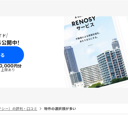
イド
料公開中！
みる
0,000
円分
・上限あり
リノシー）の評判・口コミ
物件の選択肢が多い