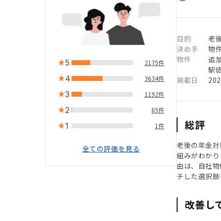
目的
老
決め手
物
物件
追
5
2175件
駅徒
4
3634件
掲載日
20
3
1192件
2
85件
総評
1
1件
老後の年金対
全ての評価を見る
組みがわかり
由は、自社物
チした選択肢
改善し