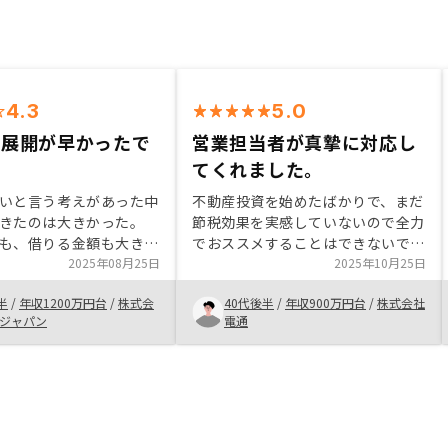
4.3
5.0
く展開が早かったで
営業担当者が真摯に対応し
）
てくれました。
いと言う考えがあった中
不動産投資を始めたばかりで、まだ
きたのは大きかった。
節税効果を実感していないので全力
も、借りる金額も大きく
でおススメすることはできないです
の不安を払拭できる説明
2025年08月25日
が、今年度の確定申告の結果を踏ま
2025年10月25日
した。 リスクの説明も
えて、おススメするかどうか判断し
半
/
年収1200万円台
/
株式会
40代後半
/
年収900万円台
/
株式会社
居る知識がおおよそあっ
たいと思います。 購入のきっかけ
Cジャパン
電通
の確認会の様で助かりま
としては担当セールスの方との信頼
関係を築けた点かなと思っていま
経験を元に、今の金融リ
す。
した上で買いたいと思う
ようと思います。必要書
物を事前に通知してもら