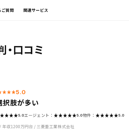
るご質問
関連サービス
判・口コミ
5.0
選択肢が多い
エージェント：
物件：
5.0
5.0
5.0
/
年収1200万円台
/
三菱重工業株式会社