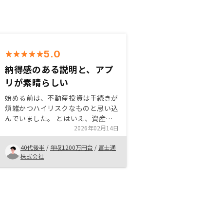
5.0
納得感のある説明と、アプ
リが素晴らしい
始める前は、不動産投資は手続きが
煩雑かつハイリスクなものと思い込
んでいました。 とはいえ、資産の
運用や分散投資、節税対策を検討す
2026年02月14日
るうち、話を聞いてみることにしま
40代後半
/
年収1200万円台
/
富士通
した。 そうしたところ、予想は
株式会社
「いい意味で」大きく裏切られまし
た。担当者の方がとても的確に、私
の疑問を解決してくださり、安心感
と納得感が持て、早期に購入を決断
しました。 また、多くの手続きが
アプリ上で完結し、必要な情報も物