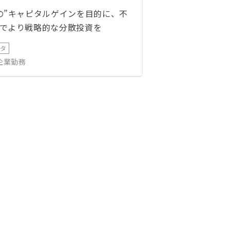
の”キャピタルゲインを目的に、不
でより戦略的な分散投資を
ータ
IT企業勤務