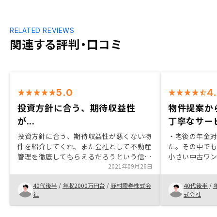
RELATED REVIEWS
関連する評判・口コミ
5.0
4
投資方針に合う、期待収益性
物件提案か
が...
丁寧なサー
投資方針に合う、期待収益性が悪くない物
・老後の年金
件を紹介してくれ、また会社として不動産
た。その中で
管理を徹底してもらえるだろうという信頼
小さい中古ワ
感を持てたため
2021年09月26日
・RENOSY
成長率などに
40代後半
/
年収2000万円台
/
野村證券株式会
40代後半
/
応、アプリの
社
式会社
てが他社と比
（RENOSY以