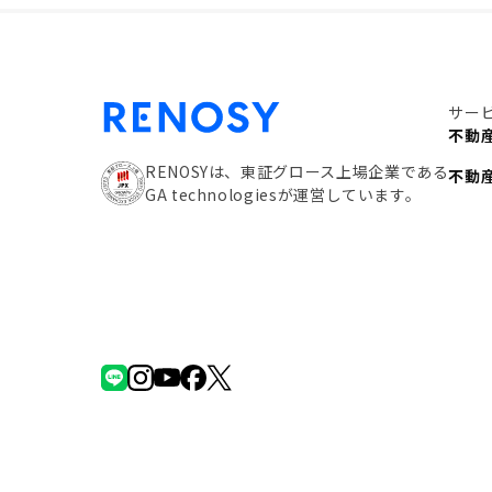
サー
不動
RENOSYは、東証グロース上場企業である
不動
GA technologiesが運営しています。