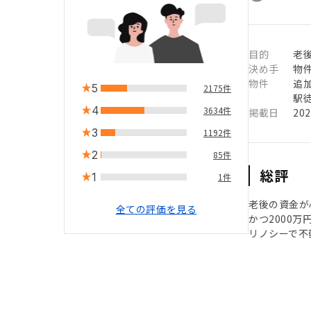
目的
老
決め手
物
物件
追
5
2175件
駅徒
4
3634件
掲載日
20
3
1192件
2
85件
総評
1
1件
老後の資金が
全ての評価を見る
かつ2000
リノシーで不