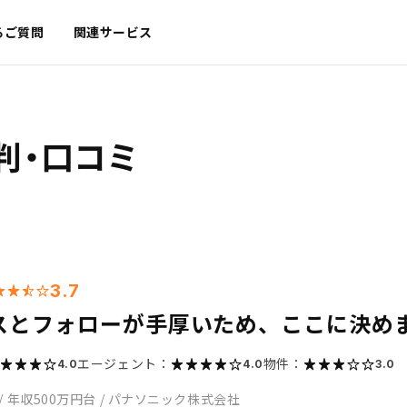
るご質問
関連サービス
判・口コミ
3.7
スとフォローが手厚いため、ここに決め
エージェント：
物件：
4.0
4.0
3.0
/
年収500万円台
/
パナソニック株式会社