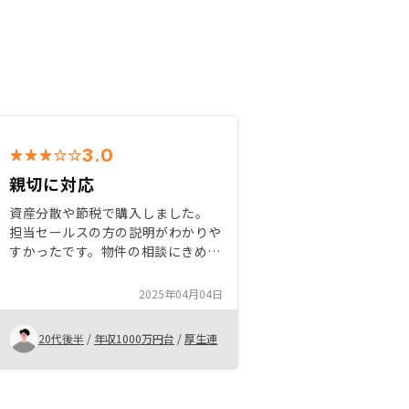
3.0
親切に対応
資産分散や節税で購入しました。
担当セールスの方の説明がわかりや
すかったです。物件の相談にきめ細
やかに対応していただけました。た
だ他の担当者との連携や態度などは
2025年04月04日
非常に残念でした。他の方も是非購
入検討してみてください。
20代後半
/
年収1000万円台
/
厚生連