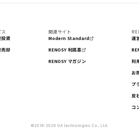
ビス
関連サイト
RE
産投資
Modern Standard
運
産売却
RENOSY 利諾喜
RE
RENOSY マガジン
利
お
プ
反
コ
©︎2018-2026 GA technologies Co., Ltd.