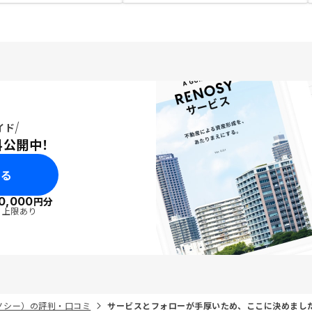
イド
料公開中！
みる
0,000
円分
・上限あり
リノシー）の評判・口コミ
サービスとフォローが手厚いため、ここに決めまし