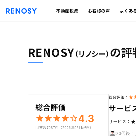
不動産投資
お客様の声
よくあ
RENOSY
の評
（リノシー）
総合評価：
総合評価
サービ
4.3
サービス：
回答数7087件（2026年08月現在）
20代後半