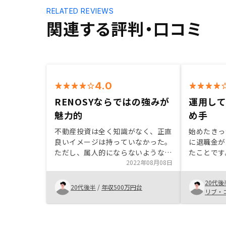
RELATED REVIEWS
関連する評判・口コミ
4.0
RENOSYならではの強みが
運用し
魅力的
め手
不動産投資は全く知識がなく、正直
始めたきっ
良いイメージは持っていなかった。
に退職金が
ただし、属人的にならないようなシ
たことです
ステムによる物件の絞り込みや、
2022年08月08日
員の方が過
我々が購入した後の運用の際のサポ
入している
20代後
ート体制が整っていることでイメー
されていて
20代後半
/
年収500万円台
リブ・
ジが覆り、リスクが少ないプランで
てそれが購
はあるものの購入を決めた。
部分も少な