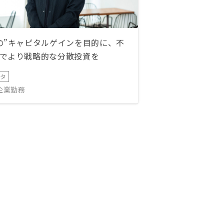
の”キャピタルゲインを目的に、不
でより戦略的な分散投資を
ータ
IT企業勤務