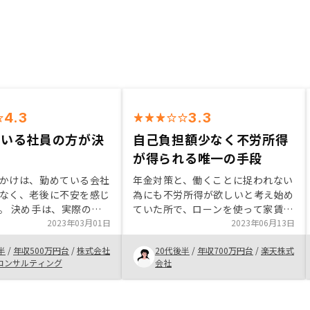
4.3
3.3
ている社員の方が決
自己負担額少なく不労所得
が得られる唯一の手段
かけは、勤めている会社
年金対策と、働くことに捉われない
なく、老後に不安を感じ
為にも不労所得が欲しいと考え始め
。 決め手は、実際の社
ていた所で、ローンを使って家賃収
去にリノシーで物件を購
2023年03月01日
入を得られる不動産投資に出会いま
2023年06月13日
ことや社内がデジタル化
した。自己資金も少なく大きな収入
半
/
年収500万円台
/
株式会社
20代後半
/
年収700万円台
/
楽天株式
、無駄なコストがかかっ
を数十年後に得られるのが魅力的だ
コンサルティング
会社
入者側の負担に転嫁する
と思いました。
いと感じております。