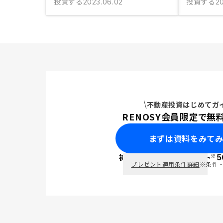
投資する
投資する
2023.06.02
2
不動産投資はじめてガ
RENOSY会員限定で無
まずは資料をみて
※
初回面談で
ポイント
5
PayPay
プレゼント適用条件詳細
※条件