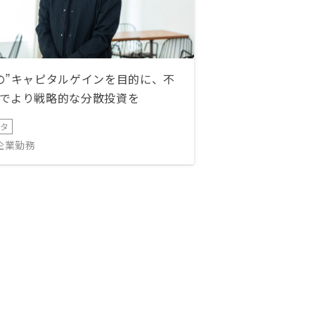
の”キャピタルゲインを目的に、不
でより戦略的な分散投資を
ータ
IT企業勤務