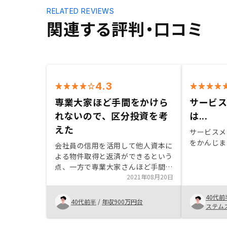
RELATED REVIEWS
関連する評判・口コミ
4.3
専業大家ほど手間をかけら
サービ
れないので、区分投資を考
は...
えた
サービスメ
をかんじま
会社員の信用を活用して他人資本に
よる物件取得と返済ができるという
点、一方で専業大家さんほど手間を
かけることもできないという事情か
2021年08月20日
ら、区分投資を考えていました。
40代前
良い条件で融資を引けたこと、賃貸
40代前半
/
年収900万円台
ステム
管理の強み、契約回りの手続きの便
利さ等、良いところはたくさんあり