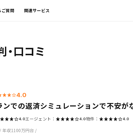
るご質問
関連サービス
判・口コミ
4.0
ランでの返済シミュレーションで不安が
エージェント：
物件：
4.0
4.0
4.0
/
年収1100万円台
/