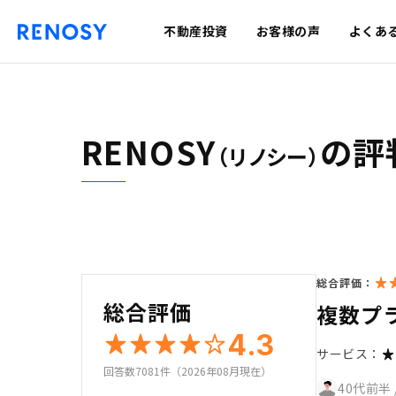
不動産投資
お客様の声
よくあ
RENOSY
の評
（リノシー）
総合評価：
総合評価
複数プ
4.3
サービス：
回答数7081件（2026年08月現在）
40代前半