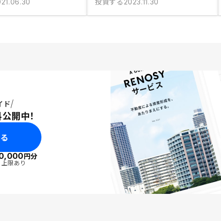
投資する
021.06.30
2023.11.30
イド
料公開中！
みる
0,000
円分
・上限あり