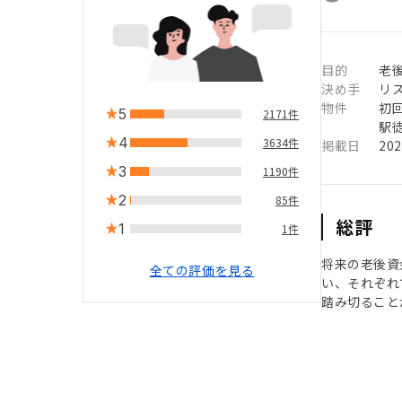
目的
老
決め手
リ
物件
初
5
2171件
駅徒
4
3634件
掲載日
20
3
1190件
2
85件
総評
1
1件
将来の老後資
全ての評価を見る
い、それぞれ
踏み切ること