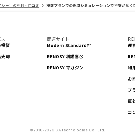
リノシー）の評判・口コミ
複数プランでの返済シミュレーションで不安がなく
ビス
関連サイト
RE
産投資
Modern Standard
運
産売却
RENOSY 利諾喜
RE
RENOSY マガジン
利
お
プ
反
コ
©︎2018-2026 GA technologies Co., Ltd.