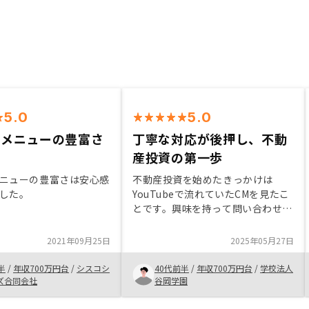
5.0
5.0
スメニューの豊富さ
丁寧な対応が後押し、不動
産投資の第一歩
ニューの豊富さは安心感
不動産投資を始めたきっかけは
した。
YouTubeで流れていたCMを見たこ
とです。興味を持って問い合わせた
ところ、セールス担当の方がとても
丁寧で、親身に相談に乗ってくださ
2021年09月25日
2025年05月27日
り、安心して話せる雰囲気がありま
した。疑問点にも分かりやすく答え
半
/
年収700万円台
/
シスコシ
40代前半
/
年収700万円台
/
学校法人
ていただき、信頼できると感じたた
ズ合同会社
谷岡学園
めRENOSYでの購入を決めました。