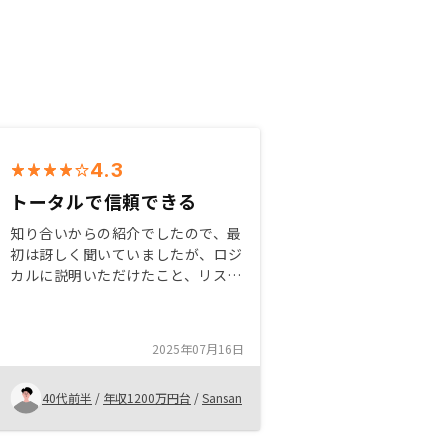
4.3
トータルで信頼できる
知り合いからの紹介でしたので、最
初は訝しく聞いていましたが、ロジ
カルに説明いただけたこと、リスク
及び、対処方法についての納得感が
あったことから、購入を決めまし
た。株式だけじゃ無いやり方という
2025年07月16日
点で、安心感を覚えています。物件
がこちら主導でも、見れるといい。
40代前半
/
年収1200万円台
/
Sansan