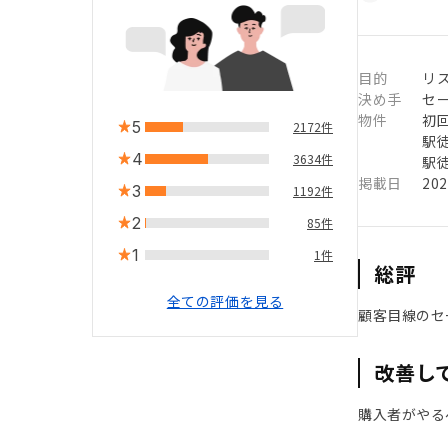
目的
リ
決め手
セ
物件
初
5
2172件
駅徒
4
3634件
駅徒
掲載日
20
3
1192件
2
85件
1
1件
総評
全ての評価を見る
顧客目線のセ
改善し
購入者がやる