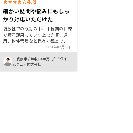
4.3
細かい疑問や悩みにもしっ
かり対応いただけた
複数社での検討の中、中長期の目線
で資産運用していく上で売買、運
用、物件管理など様々な観点で非常
に効率のいいシステムを構築してい
2024年07月11日
ると感じた。 今回の購入だけでな
30代前半
/
年収1000万円台
/
ヴイエ
く、追加購入、また将来の売却時も
ムウェア株式会社
しっかり相談に乗っていただけそ
う。