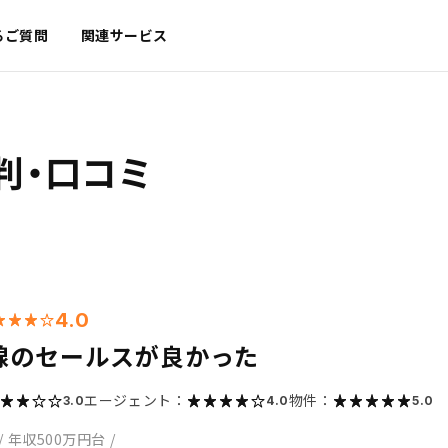
るご質問
関連サービス
判・口コミ
4.0
線のセールスが良かった
エージェント：
物件：
3.0
4.0
5.0
/
年収500万円台
/