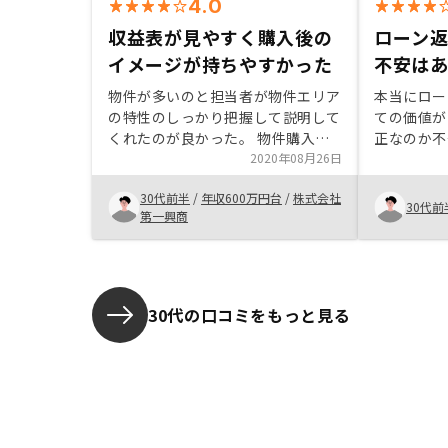
4.0
収益表が見やすく購入後の
ローン
イメージが持ちやすかった
不安は
物件が多いのと担当者が物件エリア
本当にロー
の特性のしっかり把握して説明して
ての価値が
くれたのが良かった。 物件購入後
正なのか不
の収益表も見やすく購入後のイメー
2020年08月26日
などに大き
ジを持ちやすい。
す。
30代前半
/
年収600万円台
/
株式会社
30代前
第一興商
30代の口コミをもっと見る