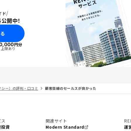
イド
料公開中！
みる
0,000
円分
・上限あり
リノシー）の評判・口コミ
顧客目線のセールスが良かった
ビス
関連サイト
RE
産投資
Modern Standard
運