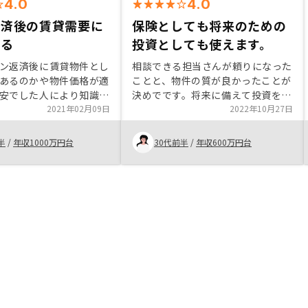
4.0
4.0
返済後の賃貸需要に
保険としても将来のための
ある
投資としても使えます。
ン返済後に賃貸物件とし
相談できる担当さんが頼りになった
あるのかや物件価格が適
ことと、物件の質が良かったことが
安でした人により知識面
決めでです。将来に備えて投資をし
な差異があると思われま
2021年02月09日
つつ、がん団信をつけることで保険
2022年10月27日
としても活用できることがとても魅
力に感じました。また契約もスムー
半
/
年収1000万円台
30代前半
/
年収600万円台
ズで、少ない時間の中でも契約する
ことができました。とくになし