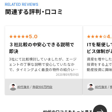
RELATED REVIEWS
関連する評判・口コミ
5.0
4
３社比較の中安心できる説明で
ITを駆使
即決
ビス体制が
3社にて比較検討していましたが、エージ
資産を増やし
ェントの丁寧な説明で安心していたなか
投資をする上
で、タイミングよく最良の物件の紹介いた
動産投資に興
だき、即決で契約に至ることができまし
2020年09月09日
用できるので
た。また、契約プランにおいて、最低限の
ITを積極的に
プランでも入居者の入退去時のサービス内
の思考と合致
40代後半
/
年収900万円台
40代後半
/
容が魅力で、空室リスクを抑える運営を行
われていることも魅力に感じでいたことも
決め手の一つとなりました。ローン契約の
拡充を挙げます。企業規模の拡大に伴い、
40代の口コミをもっと見る
貴社だからこその金利メリットを提供でき