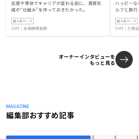
出産や育休でキャリアが変わる前に、資産形
ハッピーな
成の“仕組み”を作っておきたかった。
ルフと旅行
購入時データ
購入時データ
20代 / 金融機関勤務
50代 / 化
オーナーインタビューを
もっと見る
MAGAZINE
編集部おすすめ記事