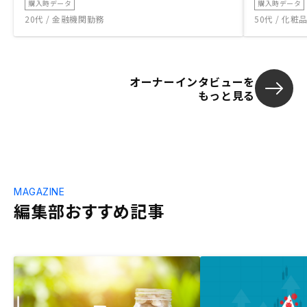
購入時データ
購入時データ
20代 / 金融機関勤務
50代 / 化
オーナーインタビューを
もっと見る
MAGAZINE
編集部おすすめ記事