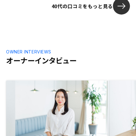
40代の口コミをもっと見る
回改めて家族
かあったら借
をされました
く、リスクの少
円が払えなけ
収されて終わ
ました。 良い物件と、ご担当の方のご相
談のおかげで
OWNER INTERVIEWS
き続き宜しく
オーナーインタビュー