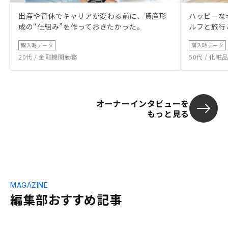
出産や育休でキャリアが変わる前に、資産形
ハッピーな
成の“仕組み”を作っておきたかった。
ルフと旅行
購入時データ
購入時データ
20代 / 金融機関勤務
50代 / 化
オーナーインタビューを
もっと見る
MAGAZINE
編集部おすすめ記事