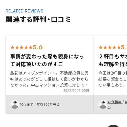
RELATED REVIEWS
関連する評判・口コミ
5.0
5
事情が変わった際も親身になっ
２軒目もサ
て対応頂いたのがすご
も理解を得
最初はアマゾンポイント。不動産投資に興
今回は2軒目の
味はあったがどこに相談して良いかわから
必要な資金と
なかった。中古マンション投資に対して深
ない事もあり
く理解するこができよかった。説明も丁寧
2022年02月25日
き、今後の計画
で他を検討する考えがなくなった。できた
設定し、1件目
40代後半
/
ら、手出しながない提案をしていただきた
ておりました。 次の物件の立地は、エ
40代後半
/
年収900万円台
び
かった。
アを分ける事
いう事と、今
待できる物件
て頂き、福岡天