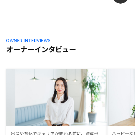
OWNER INTERVIEWS
オーナーインタビュー
出産や育休でキャリアが変わる前に、資産形
ハッピーな