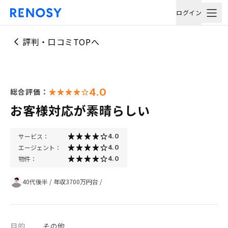
ログイン
評判・口コミTOPへ
4.0
総合評価：
お客様対応が素晴らしい
サービス：
4.0
エージェント：
4.0
物件：
4.0
40代後半
/
年収3700万円台
/
目的
その他