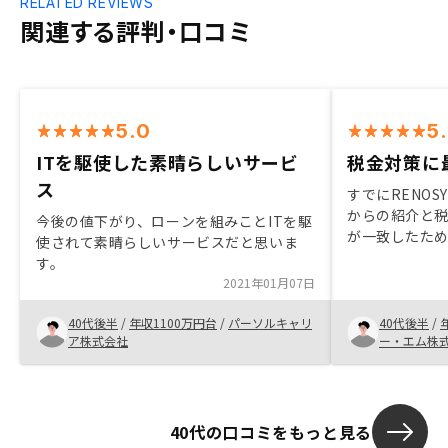
RELATED REVIEWS
関連する評判・口コミ
5.0
5
ITを駆使した素晴らしいサービ
税金対策に
ス
すでにRENO
からの紹介と
今後の値下がり、ローンを組みことITを駆
が一致したた
使されて素晴らしいサービスだと思いま
度の税金圧縮
す。
してもらえた
2021年01月07日
告などのサポ
す。
40代後半
/
年収1100万円台
/
パーソルキャリ
40代後半
/
ア株式会社
ー・エム株
40代の口コミをもっと見る