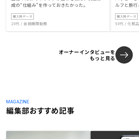
成の“仕組み”を作っておきたかった。
ルフと旅行
購入時データ
購入時データ
20代 / 金融機関勤務
50代 / 化
オーナーインタビューを
もっと見る
MAGAZINE
編集部おすすめ記事