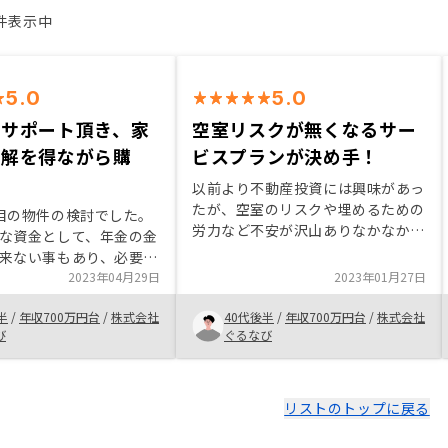
3件表示中
5.0
5.0
もサポート頂き、家
空室リスクが無くなるサー
理解を得ながら購
ビスプランが決め手！
以前より不動産投資には興味があっ
たが、空室のリスクや埋めるための
目の物件の検討でした。
労力など不安が沢山ありなかなか踏
な資金として、年金の金
み込めなかった。 しかし知人から
来ない事もあり、必要に
の紹介で最近伸びている良いサービ
試算を頂き、今後の計画
2023年04月29日
2023年01月27日
スのRENOSYをがあると伺い、一度
の保有を目標に設定し、
説明を聞いてみる事に。 そうする
半
/
年収700万円台
/
株式会社
40代後半
/
年収700万円台
/
株式会社
京で紹介を頂き獲得して
と、不動産投資に対してのメリッ
び
ぐるなび
地は、
ト・デメリット、リスクについてと
ける事によりリスク分散
てもわかり易くご案内を頂き、そし
いう事と、今後の物件自
てそのリスクに対して、極限まで軽
りが期待できる物件が良
リストのトップに戻る
減されたご提案が刺さり、購入を決
希望から探して頂き、福
めました。 特に空室が出ても家賃
決めました。 今回改