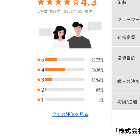
4.3
年収
回答数7093件（2026年08月現在）
フリーワー
勤務企業
投資目的
5
2177件
4
3636件
3
1194件
購入の決め
2
85件
1
1件
初回/追加
全ての評価を見る
「株式会