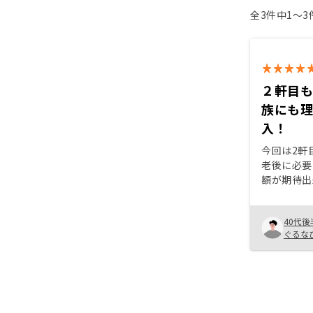
全3件中1〜
２軒目
族にも
入！
今回は2軒
老後に必要
額が期待出
なる金額の
の中で3軒
40代後
1件目は東
ぐるな
おりました。 次の物件の立
エリアを分
になる、と
体の値上が
い、という
岡天神界隈で