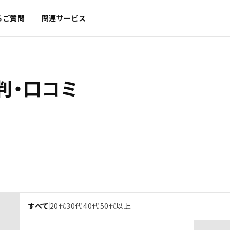
るご質問
関連サービス
判・口コミ
すべて
20代
30代
40代
50代以上