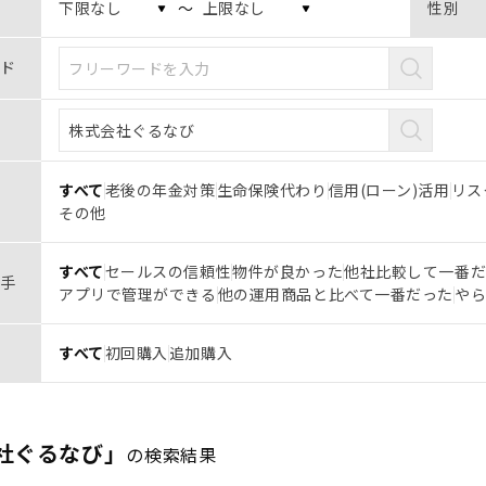
〜
性別
ド
すべて
老後の年金対策
生命保険代わり
信用(ローン)活用
リス
その他
すべて
セールスの信頼性
物件が良かった
他社比較して一番
手
アプリで管理ができる
他の運用商品と比べて一番だった
や
すべて
初回購入
追加購入
社ぐるなび」
の検索結果