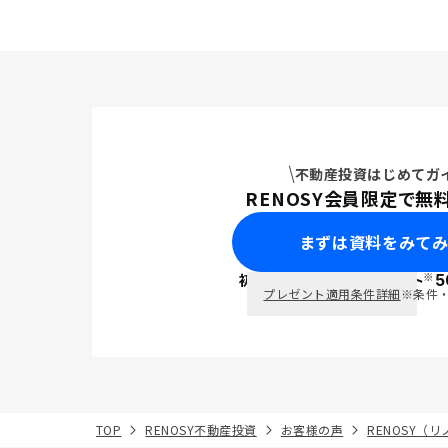
めて家族と
何かあった
は、と反対
空室リスク
投資となり
れば、抵当
て終わる、
ました。 良い物件と、ご担当の方
不動産投資はじめてガ
のご相談の
RENOSY会員限定で無
いました。
します。
まずは資料をみて
※
初回面談で
ポイント
5
PayPay
プレゼント適用条件詳細
※条件
TOP
RENOSY不動産投資
お客様の声
RENOSY（