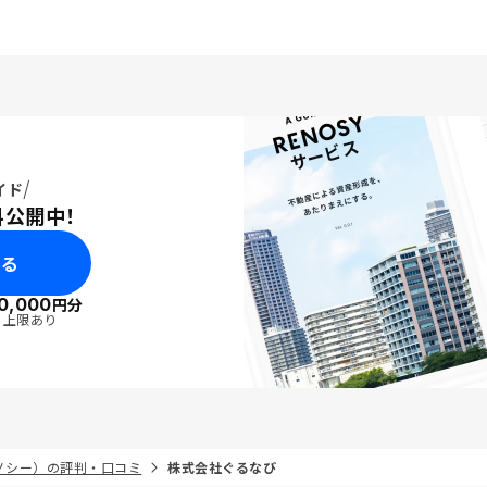
の保証があるプランに、最初本当に
も話したのですが、嫁が
良いのですか？と思いながらも、予
ら借金で家が困るので
算に合わせて組み立てて頂き、感動
をされましたが、改めて
でした。 ご担当頂いた方はクック
がなく、リスクの少ない
さんで、とてもウェブ商談では資料
、月に1万円が払えなけ
もご説明もわかり易く、本当にご紹
権により銀行に没収され
介頂けて良かったです。 今の状態
という事を聞いて安心し
でとても良いと思います。
イド
おかげです。有難う御座
料公開中！
引き続き宜しくお願い致
みる
0,000
円分
・上限あり
リノシー）の評判・口コミ
株式会社ぐるなび