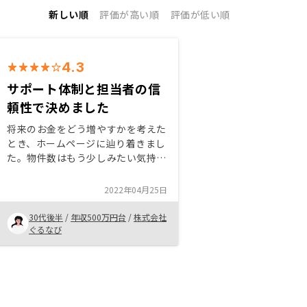
新しい順
評価が高い順
評価が低い順
4.3
サポート体制と担当者の信
頼性で決めました
将来のお金をどう増やすかを考えた
とき、ホームページに辿り着きまし
た。物件数はもう少しみたい気持ち
はありましたが、サポート体制がし
っかりしていた点と、最終的には担
2022年04月25日
当者の信頼性にあったと思います。
副担当者含め、最後まで丁寧に対応
30代後半
/
年収500万円台
/
株式会社
いただきました。今後も期待してい
ぐるなび
ます。