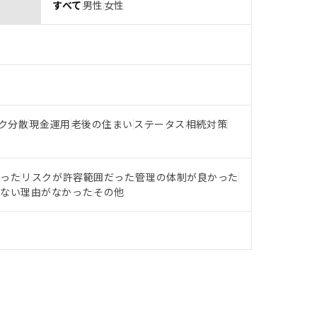
すべて
男性
女性
ク分散
現金運用
老後の住まい
ステータス
相続対策
だった
リスクが許容範囲だった
管理の体制が良かった
らない理由がなかった
その他