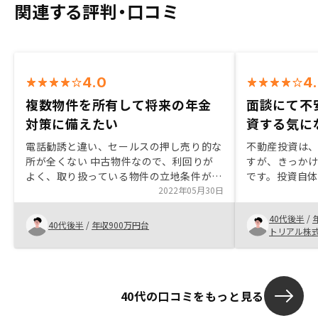
関連する評判・口コミ
4.0
4
複数物件を所有して将来の年金
面談にて不
対策に備えたい
資する気に
電話勧誘と違い、セールスの押し売り的な
不動産投資は
所が全くない 中古物件なので、利回りが
すが、きっかけ
よく、取り扱っている物件の立地条件が良
です。投資自
い 投資後のリスク管理がわかりやすく、
2022年05月30日
ラインで答え
メリットデメリットをしっかりと教えても
話聞いてから
40代後半
/
らえるので、購入後の不安要素を低減でき
思いました。（
40代後半
/
年収900万円台
トリアル株
る
動産投資につ
たが、RENO
ったので、と
した。 面談後
40代の口コミをもっと見る
ましたが、リ
ったため、そ