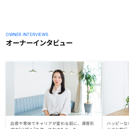
を次の面談に
産投資を始め
に余裕がない
陣の契約から
早すぎて、少
局、第二陣に踏
OWNER INTERVIEWS
には、あと10
オーナーインタビュー
らく様子見を
れていたのか
くRENOSY
た。
出産や育休でキャリアが変わる前に、資産形
ハッピーな