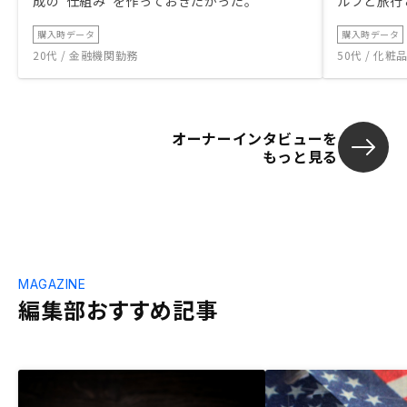
成の“仕組み”を作っておきたかった。
ルフと旅行
購入時データ
購入時データ
20代 / 金融機関勤務
50代 / 化
オーナーインタビューを
もっと見る
MAGAZINE
編集部おすすめ記事