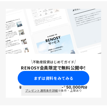
不動産投資はじめてガイド
RENOSY会員限定で無料公開中！
まずは資料をみてみる
※
初回面談で
ポイント
50,000
円分
PayPay
プレゼント適用条件詳細
※条件・上限あり