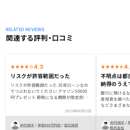
RELATED REVIEWS
関連する評判・口コミ
4.3
4
リスクが許容範囲だった
不明点は都
納得のうえ
リスクが許容範囲だった 35年ローンなの
でつぶれないでください アマゾン50000
銀行に預ける
円プレゼント 節税になる期限が限定的だ
産投資を調べ
が日本政府とられるくないならリノシーに
などさまざま
投資したほうが断然いい 初期書類さえク
2023年08月02日
持ちました。 
リアできたらほったらかしなのでよい 確
と、購入から
定申告時またよろしくお願いいたします
40代前半
/
ており、安心
40代前半
/
年収600万円台
/
協立技研
株式会社