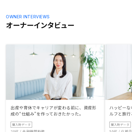
OWNER INTERVIEWS
オーナーインタビュー
出産や育休でキャリアが変わる前に、資産形
ハッピーな
成の“仕組み”を作っておきたかった。
ルフと旅行
購入時データ
購入時データ
20代 / 金融機関勤務
50代 / 化