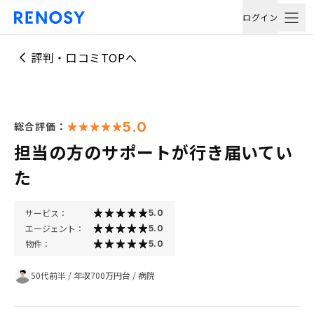
ログイン
評判・口コミTOPへ
5.0
総合評価：
担当の方のサポートが行き届いてい
た
サービス：
5.0
エージェント：
5.0
物件：
5.0
50代前半
/
年収700万円台
/
病院