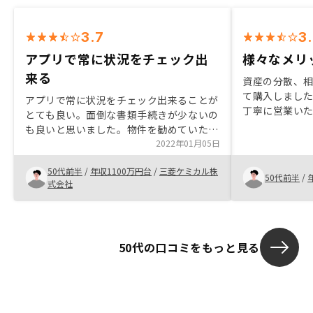
3.7
3
アプリで常に状況をチェック出
様々なメリ
来る
資産の分散、
て購入しまし
アプリで常に状況をチェック出来ることが
丁寧に営業いた
とても良い。面倒な書類手続きが少ないの
の物件も同時
も良いと思いました。物件を勧めていただ
できないと言
く場合、その物件が本当に良い物件なのか
2022年01月05日
の準備やロー
どうか客はわからないので、他の物件と比
ると思うと少
50代前半
/
年収1100万円台
/
三菱ケミカル株
較して良いことを示してほしい。
50代前半
/
式会社
50代の口コミをもっと見る