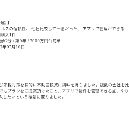
金運用
ールスの信頼性、 他社比較して一番だった、 アプリで管理ができる
回購入1件
歩2分 / 築9年 / 2000万円台前半
22年07月10日
び節税対策を目的に不動産投資に興味を持ちました。複数の会社を
でもプランをご提案頂けたこと、アプリで物件を管理できる点、やりと
入したいという結論に至りました。