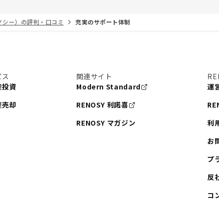
リノシー）の評判・口コミ
充実のサポート体制
ビス
関連サイト
RE
産投資
Modern Standard
運
産売却
RENOSY 利諾喜
RE
RENOSY マガジン
利
お
プ
反
コ