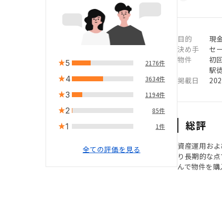
目的
現
決め手
セ
物件
初
5
2176件
駅徒
4
3634件
掲載日
20
3
1194件
2
85件
総評
1
1件
資産運用およ
全ての評価を見る
り長期的な点
んで物件を購