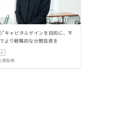
の”キャピタルゲインを目的に、不
でより戦略的な分散投資を
ータ
IT企業勤務