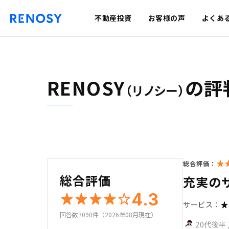
不動産投資
お客様の声
よくあ
RENOSY
の評
（リノシー）
総合評価：
総合評価
充実の
4.3
サービス：
回答数7090件（2026年08月現在）
20代後半