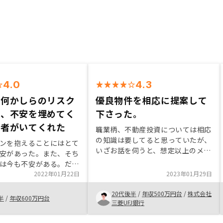
4.0
4.3
は何かしらのリスク
優良物件を相応に提案して
が、不安を埋めてく
下さった。
当者がいてくれた
職業柄、不動産投資については相応
の知識は要してると思っていたが、
ンを抱えることにはとて
いざお話を伺うと、想定以上のメリ
安があった。また、そち
ットがあった。借入をするという勇
は今も不安がある。だ
気さえあれば、不動産投資はとても
は何かしらのリスクはつ
2022年01月22日
2023年01月29日
魅力的だと思う。納得する物件に出
で、その不安を埋めてく
会えるまで我慢もした。
20代後半
/
年収500万円台
/
株式会社
がいてくれたので、今は
半
/
年収600万円台
三菱UFJ銀行
程度抑えて運用すること
る。 まだ自分自身には