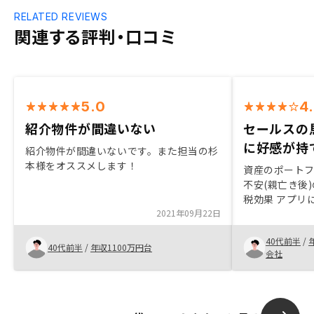
RELATED REVIEWS
関連する評判・口コミ
5.0
4
紹介物件が間違いない
セールスの
に好感が持
紹介物件が間違いないです。また担当の杉
本様をオススメします！
資産のポートフ
不安(親亡き後
税効果 アプリ
2021年09月22日
さ 若手セール
ときめ細やかな
40代前半
/
陳代謝
40代前半
/
年収1100万円台
会社