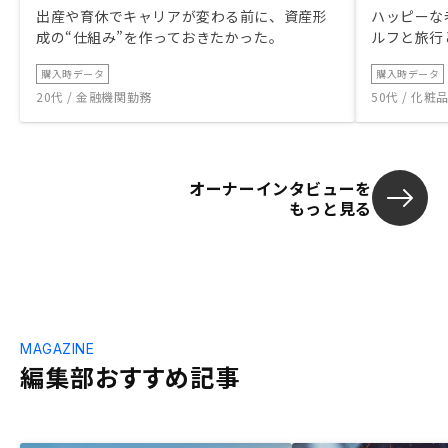
出産や育休でキャリアが変わる前に、資産形
ハッピーな
成の“仕組み”を作っておきたかった。
ルフと旅行
購入時データ
購入時データ
20代 / 金融機関勤務
50代 / 化
オーナーインタビューを
もっと見る
MAGAZINE
編集部おすすめ記事