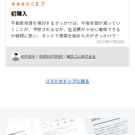
3.7
初購入
不動産投資を検討するきっかけは、今後年間が減ってい
くことが、予想されるなか、生活費が十分に確保できる
か疑問に思い、ネットで検索を始めたのがきっかけで
す。まだ購入して間がないため実感もない狀態のため何
2022年07月02日
とも言い難いですが、最後は勢いも大事だと思います。
営業マンを信じてみても良いのではないでしょうか。
40代前半
/
年収800万円台
/
横浜ゴム株式会社
リストのトップに戻る