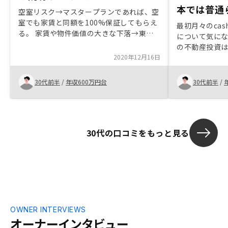
本では普通
空室リスク→マスタープランであれば、空
室でも家賃と同額を100%保証してもらえ
最初月々のcas
る。 家賃や物件価値の大きな下落→東京
について気に
のワンルームマンションの需給をきちんと
の不動産投資
説明してくれた。成約を急かされている感
2020年12月16日
があったので、慎重に考えたい方にはネガ
ティブな印象がありそう。
30代前半
/
年収600万円台
30代前半
/
30代の口コミをもっと見る
OWNER INTERVIEWS
オーナーインタビュー