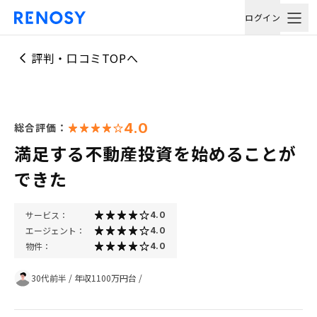
ログイン
評判・口コミTOPへ
4.0
総合評価：
満足する不動産投資を始めることが
できた
サービス：
4.0
エージェント：
4.0
物件：
4.0
30代前半
/
年収1100万円台
/