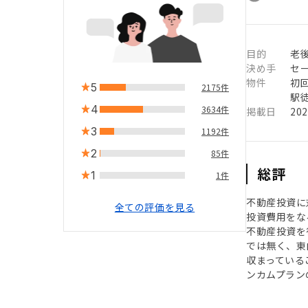
目的
老
決め手
セ
物件
初
5
2175件
駅徒
4
3634件
掲載日
20
3
1192件
2
85件
総評
1
1件
不動産投資に
全ての評価を見る
投資費用をな
不動産投資を
では無く、東
収まっている
ンカムプラン