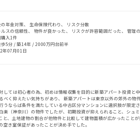
後の年金対策、 生命保険代わり、 リスク分散
ールスの信頼性、 物件が良かった、 リスクが許容範囲だった、 管理
回購入1件
歩5分 / 築14年 / 2000万円台前半
22年07月01日
対しては初心者の為、初めは情報収集を目的に新築アパート投資と
るべく抑えたい気持ちがあり、 新築アパートは東京以外の郊外の物
行うならば条件を満たしている中古区分マンションに選択肢が限定
白楽（神奈川）の物件でしたが、初期投資が抑えられること、シュミ
こと、土地建物の割合が他物件と比較して建物面積が広かったことが
の空き室保証があったことが決め手でした。