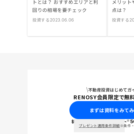
トとは？ おすすめエリアと利
メリット
回りの相場を要チェック
点は？
投資する
投資する
2023.06.06
20
不動産投資はじめてガ
RENOSY会員限定で無
まずは資料をみて
※
初回面談で
ポイント
5
PayPay
プレゼント適用条件詳細
※条件