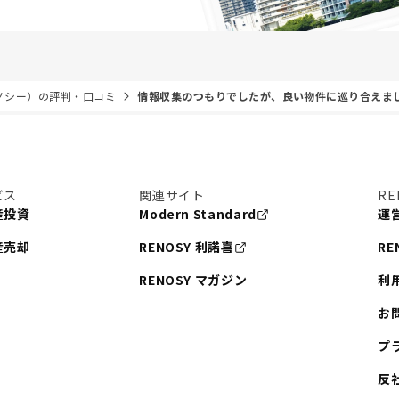
リノシー）の評判・口コミ
情報収集のつもりでしたが、良い物件に巡り合えま
ビス
関連サイト
RE
産投資
Modern Standard
運
産売却
RENOSY 利諾喜
RE
RENOSY マガジン
利
お
プ
反