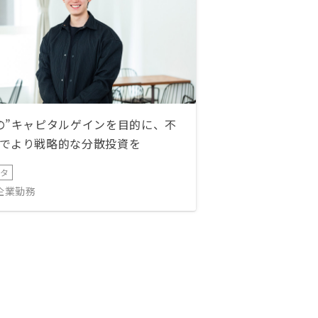
の”キャピタルゲインを目的に、不
でより戦略的な分散投資を
ータ
IT企業勤務