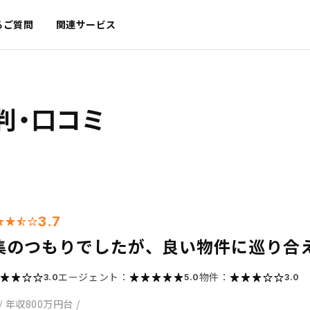
るご質問
関連サービス
判・口コミ
3.7
集のつもりでしたが、良い物件に巡り合
エージェント：
物件：
3.0
5.0
3.0
/
年収800万円台
/