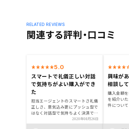
RELATED REVIEWS
関連する評判・口コミ
5.0
スマートで礼儀正しい対話
興味が
で気持ちがよい購入ができ
相談し
た
購入金額を
を紹介いた
担当エージェントのスマートさ礼儀
件について
正しさ、意気込み更にプッシュ型で
扱いがない
はなく対話型で気持ちよく決済でき
いう点がよ
ました。海外や東京都大阪以外の主
2020年08月26日
と比べて空
要都市での展開も期待です。