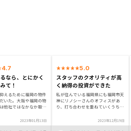
4.7
5.0
あるなら、とにかく
スタッフのクオリティが高
てみて！
く納得の投資ができた
抑えるために福岡の物件
私が住んでいる福岡県にも福岡市天
だいた。大阪や福岡の物
神にリノシーさんのオフィスがあ
は他社ではなかなか取り
り、打ち合わせを重ねていくうちに
ので、選択肢が増えると
疑問点もなくなっていき、安心して
かった。 もちろん東京
投資することができました。 最初
2023年01月13日
2023年12月19日
室リスクは上がるとは思
の電話打ち合わせから、銀行の融資