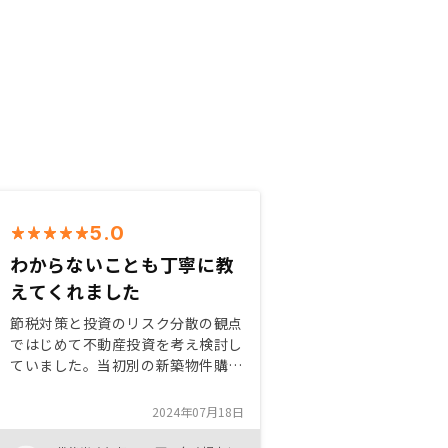
5.0
わからないことも丁寧に教
えてくれました
節税対策と投資のリスク分散の観点
ではじめて不動産投資を考え検討し
ていました。当初別の新築物件購入
を検討をしていましたが、RENOSY
の担当の方に丁寧にアドバイスを頂
2024年07月18日
き、今回の中古物件購入に至りまし