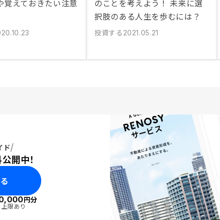
や覚えておきたい注意
のことを考えよう！ 未来に選
択肢のある人生を歩むには？
投資する
20.10.23
2021.05.21
イド
料公開中！
みる
0,000
円分
・上限あり