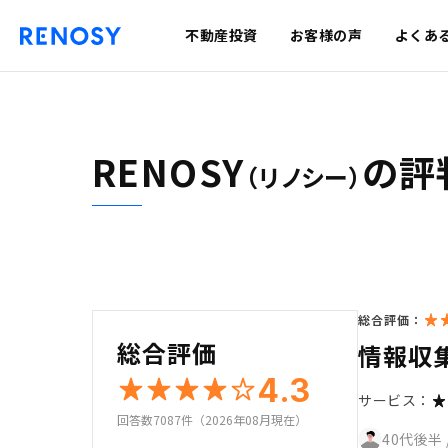
不動産投資
お客様の声
よくあ
RENOSY
の評
（リノシー）
総合評価：
総合評価
情報収
4.3
サービス：
回答数7087件（2026年08月現在）
40代後半