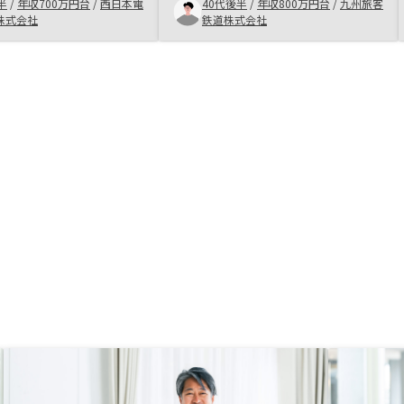
額は抑えられるので、こ
決定まで1ヶ月で済みましたので、
半
/
年収700万円台
/
西日本電
40代後半
/
年収800万円台
/
九州旅客
と合致した。オーナー同
担当の方の迅速な手続きがあったの
株式会社
鉄道株式会社
換やサッカー観戦のイベ
だと想像しています。 まずは都内
になるので、地方オーナ
の２物件から初めて、関西にも物件
づらい。地方のオーナー
を持ちたいと楽しみは広がるばかり
加できるイベント等あれ
です。広告宣伝費は段階的に下げて
思います。
いかれた方がよいと思います。 リ
ノシーの社員のクオリティが良いの
で、客先は自然とついてくると思い
ます。 逆に五万円もらえると怪し
いと、取られがちなので、3万程度
にまずは引き下げてはいかがでしょ
うか