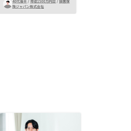
た。 アプリ等で見える化が図られ
40代後半
/
年収1500万円台
/
損害保
ていることも決め手のひとつになり
険ジャパン株式会社
ました。