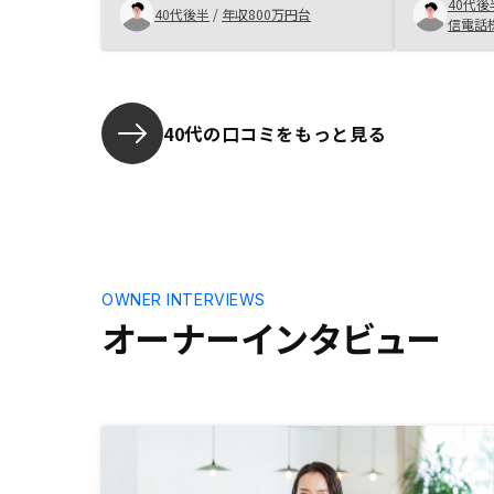
うが購入金
40代後
40代後半
/
年収800万円台
ちらの要望
信電話
士の意見交
ントは東京
ーは参加し
も気軽に参
40代の口コミをもっと見る
ばいいなと
OWNER INTERVIEWS
オーナーインタビュー