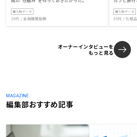
成の“仕組み”を作っておきたかった。
ルフと旅行
購入時データ
購入時データ
20代 / 金融機関勤務
50代 / 化
オーナーインタビューを
もっと見る
MAGAZINE
編集部おすすめ記事