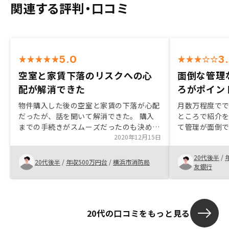
関連する評判・口コミ
5.0
3
空室と家賃下落のリスクへの心
面倒な管理
配が解消できた
ろがポイン
物件購入した後の空室と家賃の下落が心配
月数万程度で
だったが、話を聞いて解消できた。 購入
ところで紹介を
までの手続きがスムーズだったのも決め手
て管理が面倒
となった。特にありません。
2020年12月15日
家賃保証プラ
制が整ってい
20代後半
/
許容できる範
20代後半
/
年収500万円台
/
横浜市消防局
友銀行
きるものだっ
担当者の知識
を伝えられてい
い担当者が話
20代の口コミをもっと見る
ートするか、
体制にしたほ