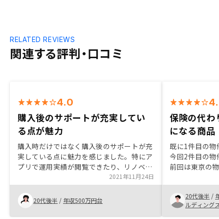
RELATED REVIEWS
関連する評判・口コミ
4.0
4
購入後のサポートが充実してい
保険の代わ
る点が魅力
になる商品
購入時だけではなく購入後のサポートが充
既に1件目の物
実している点に魅力を感じました。特にア
今回2件目の物
プリで運用実績が閲覧できたり、リノベー
前回は東京の
ションの提案に強みがあるところに惹かれ
2021年11月24日
回はリスク分
ました。
致しました。
20代後半
/
とのことで福
20代後半
/
年収500万円台
ルディング
良かったと思