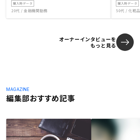
購入時データ
購入時データ
20代 / 金融機関勤務
50代 / 化
オーナーインタビューを
もっと見る
MAGAZINE
編集部おすすめ記事