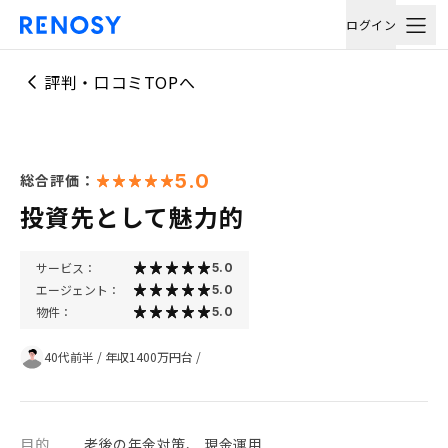
ログイン
評判・口コミTOPへ
5.0
総合評価：
投資先として魅力的
サービス：
5.0
エージェント：
5.0
物件：
5.0
40代前半
/
年収1400万円台
/
目的
老後の年金対策、 現金運用