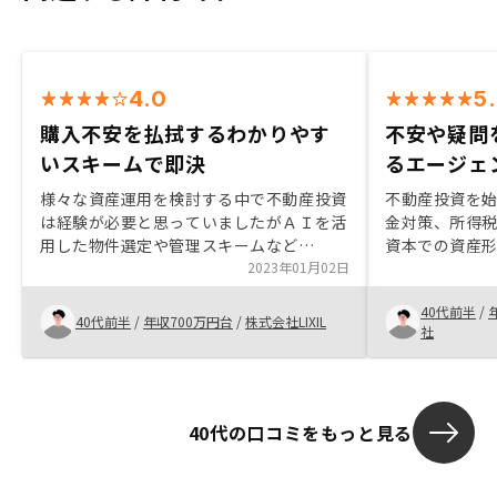
4.0
5
購入不安を払拭するわかりやす
不安や疑問
いスキームで即決
るエージェ
様々な資産運用を検討する中で不動産投資
不動産投資を
は経験が必要と思っていましたがＡＩを活
金対策、所得
用した物件選定や管理スキームなど
資本での資産
RENOSYでは初心者でも安心して踏み出せ
2023年01月02日
得だけでは対
る判断材料がそろっていました。またリス
節税に関する
40代前半
/
クについても様々なライフステージでの想
たからです。 
40代前半
/
年収700万円台
/
株式会社LIXIL
社
定もでき許容範囲と判断し即決しました。
に税金取られ
ひ、一度話を
ください。
40代の口コミをもっと見る