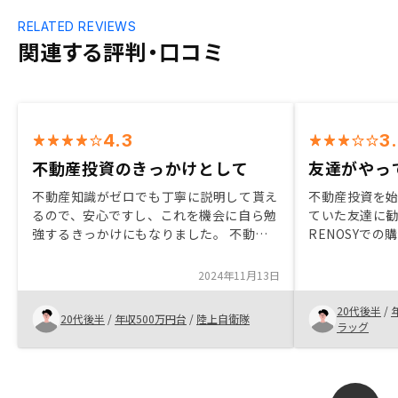
RELATED REVIEWS
関連する評判・口コミ
4.3
3
不動産投資のきっかけとして
友達がやっ
不動産知識がゼロでも丁寧に説明して貰え
不動産投資を
るので、安心ですし、これを機会に自ら勉
ていた友達に
強するきっかけにもなりました。 不動産
RENOSYで
投資を始めるきっかけとしてはリノシーの
やっていたか
紹介はいいと思います。 元々契約するつ
る方におすす
2024年11月13日
もりだったので、丁寧な説明が長く感じは
括管理できる
した。
20代後半
/
20代後半
/
年収500万円台
/
陸上自衛隊
ラッグ