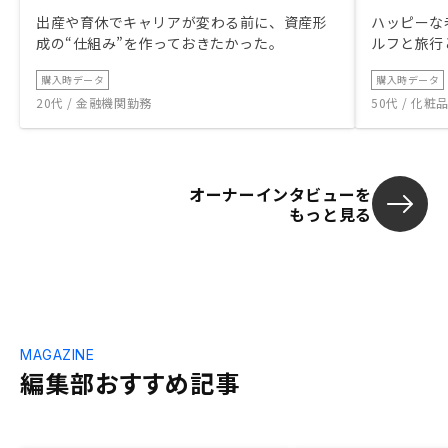
出産や育休でキャリアが変わる前に、資産形
ハッピーな
成の“仕組み”を作っておきたかった。
ルフと旅行
購入時データ
購入時データ
20代 / 金融機関勤務
50代 / 化
オーナーインタビューを
もっと見る
MAGAZINE
編集部おすすめ記事