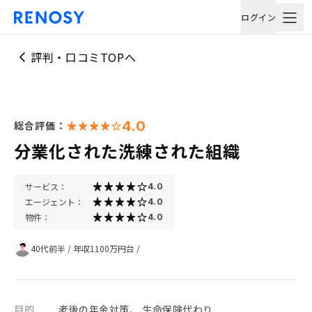
ログイン
評判・口コミTOPへ
4.0
総合評価：
分業化された洗練された組織
サービス：
4.0
エージェント：
4.0
物件：
4.0
40代前半
/
年収1100万円台
/
目的
老後の年金対策、 生命保険代わり