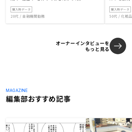
購入時データ
購入時データ
20代 / 金融機関勤務
50代 / 化
オーナーインタビューを
もっと見る
MAGAZINE
編集部おすすめ記事