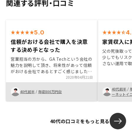
関連する評判・口コミ
5.0
4
信頼がおける会社で購入を決意
家賃収入に
する決め手となった
父の死後取っ
少しでもリス
営業担当の方から、GA Techという会社の
さない運用で
魅力を説明して頂き、将来性があって信頼
始まりです。 
がおける会社であるとすごく感じました。
も面倒なため
ですので、ご紹介頂いた物件を決める時
2020年04月21日
えて行動しな
も、それを信じて購入を決意する事ができ
ーの説明を受
40代前半
/
ました。有料でもいいので、確定申告する
40代前半
/
年収800万円台
理をお任せでき
ーネットイ
ための帳簿をつけるツール(弥生会計みた
ので最悪他の不
いなもので不動産投資に特化したもの)の
場価値にほぼ
提供、税務相談窓口など、更なるアフター
る事 この辺が
サービスがあればいいと思います。
にしました。
40代の口コミをもっと見る
の見本は欲しか
訂正できない