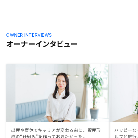
回か往復する
思いました。
OWNER INTERVIEWS
オーナーインタビュー
出産や育休でキャリアが変わる前に、資産形
ハッピーな
成の“仕組み”を作っておきたかった。
ルフと旅行