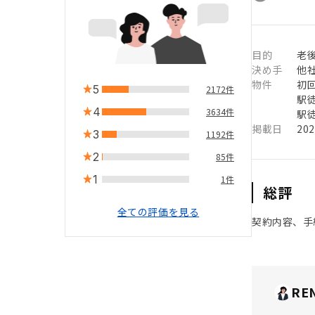
目的
老
決め手
他
物件
初
5
2172件
駅徒
4
3634件
駅徒
掲載日
20
3
1192件
2
85件
1
1件
総評
全ての評価を見る
契約内容、手
RE