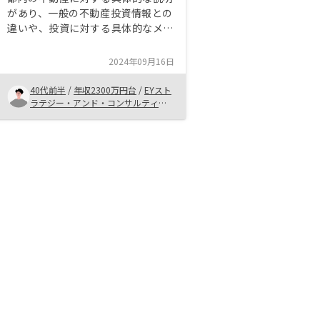
があり、一般の不動産投資情報との
違いや、投資に対する具体的なメリ
ットとデメリットを丁寧に把握する
ことが決め手となった。 また、友
2024年09月16日
人が貴社から物件を購入し、すでに
投資を行って成功している点も信頼
40代前半
/
年収2300万円台
/
EYスト
に繋がった。
ラテジー・アンド・コンサルティン
グ株式会社