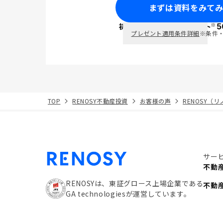
まずは資料をみて
※
初回面談で
ポイント
5
PayPay
プレゼント適用条件詳細
※条件
TOP
RENOSY不動産投資
お客様の声
RENOSY（
サー
不動
RENOSYは、東証グロース上場企業である
不動
GA technologiesが運営しています。