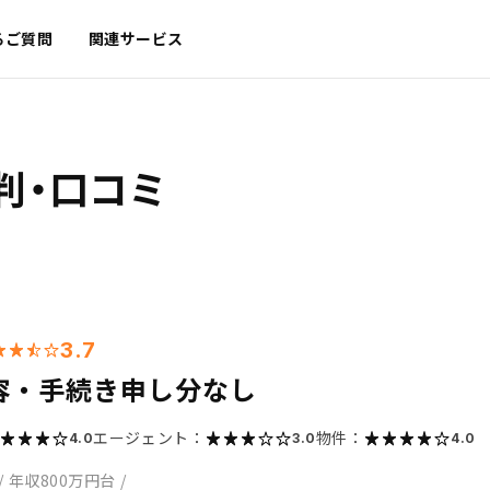
るご質問
関連サービス
判・口コミ
3.7
容・手続き申し分なし
エージェント：
物件：
4.0
3.0
4.0
/
年収800万円台
/