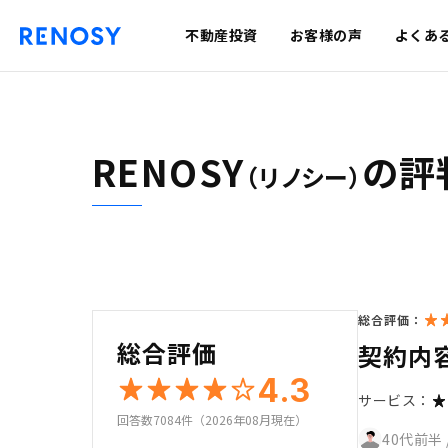
不動産投資
お客様の声
よくあ
RENOSY
の評
（リノシー）
総合評価：
総合評価
契約内
4.3
サービス：
回答数7084件（2026年08月現在）
40代前半