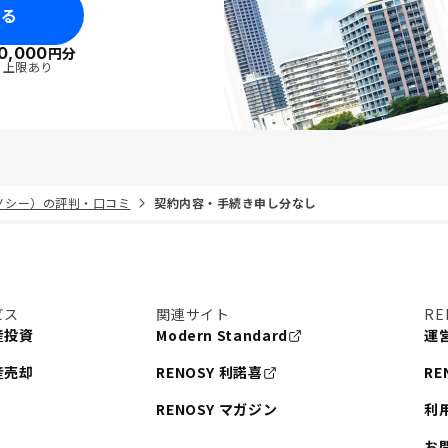
みる
0,000
円分
・上限あり
リノシー）の評判・口コミ
契約内容・手続き申し分なし
ビス
関連サイト
RE
産投資
Modern Standard
運
産売却
RENOSY 利諾喜
RE
RENOSY マガジン
利
お