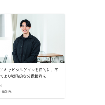
の”キャピタルゲインを目的に、不
でより戦略的な分散投資を
ータ
IT企業勤務