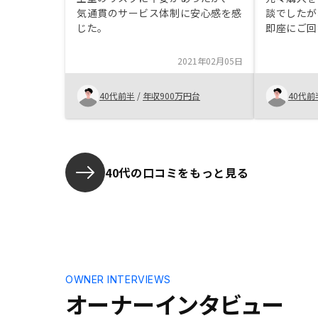
気通貫のサービス体制に安心感を感
談でしたが
じた。
即座にご回
につながり
いただいた
2021年02月05日
することに
だければ幸
40代前半
/
年収900万円台
40代前
継いでくだ
本様(同上
す。現時点
活用されて
込みやすい
40代の口コミをもっと見る
いると思い
強みとして
と思います
OWNER INTERVIEWS
オーナーインタビュー