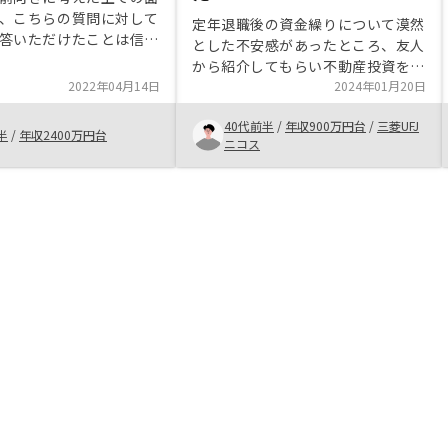
、こちらの質問に対して
定年退職後の資金繰りについて漠然
答いただけたことは信頼
とした不安感があったところ、友人
ました。 電話面談して
から紹介してもらい不動産投資を具
森下様(お名前をお出し
2022年04月14日
体的に検討してみることにしまし
2024年01月20日
問題があれば伏せていた
た。サラリーマンであるという信用
いです)、その後を引き
40代前半
/
年収900万円台
/
三菱UFJ
力をを使いチャレンジできるので、
半
/
年収2400万円台
さった髙橋様(同上)、根
ニコス
家計の見直しとは別に、プラスアル
)皆様に感謝もうしあげま
ファで資産形成できるのが魅力と感
でもアプリや電子書類を
じました。そして担当者も疑問点に
いることで、かなり飛び
ついてしっかり説明してくれるので
環境を作っていただいて
自分の中でリスクが許容範囲である
ます。今後も是非御社の
ことを理解して購入に至りました。
推し進めていただければ
数十年後にどうなっているかその時
。
まで分からないこともありますが、
挑戦してみる価値はあると思いま
す。