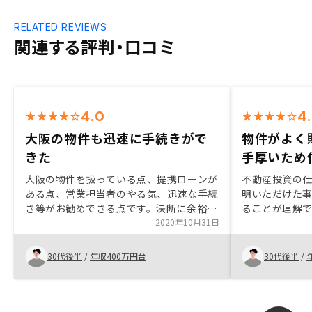
RELATED REVIEWS
関連する評判・口コミ
4.0
4
大阪の物件も迅速に手続きがで
物件がよく
きた
手厚いため
大阪の物件を扱っている点、提携ローンが
不動産投資の
ある点、営業担当者のやる気、迅速な手続
明いただけた
き等がお勧めできる点です。決断に余裕を
ることが理解
持たせてほしい。紹介された物件の検討期
2020年10月31日
ける物件の良
間があると、もう少し落ち着いて決められ
トも手厚いと
る。
合いするため
30代後半
/
年収400万円台
30代後半
/
件の申し込み
続きをもう少
必要な手続き
に余裕を持っ