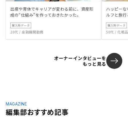
出産や育休でキャリアが変わる前に、資産形
ハッピーな
成の“仕組み”を作っておきたかった。
ルフと旅行
購入時データ
購入時データ
20代 / 金融機関勤務
50代 / 化
オーナーインタビューを
もっと見る
MAGAZINE
編集部おすすめ記事