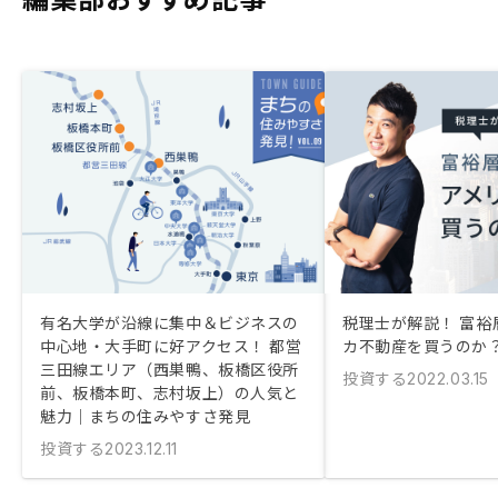
有名大学が沿線に集中＆ビジネスの
税理士が解説！ 富裕
中心地・大手町に好アクセス！ 都営
カ不動産を買うのか
三田線エリア（西巣鴨、板橋区役所
投資する
2022.03.15
前、板橋本町、志村坂上）の人気と
魅力｜まちの住みやすさ発見
投資する
2023.12.11