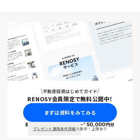
不動産投資はじめてガイド
RENOSY会員限定で無料公開中！
まずは資料をみてみる
※
初回面談で
ポイント
50,000
円分
PayPay
プレゼント適用条件詳細
※条件・上限あり