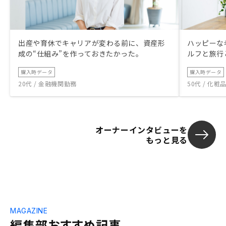
出産や育休でキャリアが変わる前に、資産形
ハッピーな
成の“仕組み”を作っておきたかった。
ルフと旅行
購入時データ
購入時データ
20代 / 金融機関勤務
50代 / 化
オーナーインタビューを
もっと見る
MAGAZINE
編集部おすすめ記事