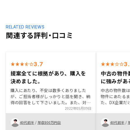
RELATED REVIEWS
関連する評判・口コミ
3.7
3
提案全てに根拠があり、購入を
中古の物件
決めました。
に強みがあ
購入にあたり、不安は数多くありました
中古の物件数
が、ご担当者様がしっかりと話を聞き、納
物件にあたる
得の回答をして下さいました。また、対策
た、DX企業だ
となるプランやサービスが多く用意されて
2022年05月09日
ぼリモート、
いました。将来のことは誰にも分からない
なども極力デ
ので、投資に対する不安はまだあります
ーザー目線で
40代前半
/
年収800万円台
40代前半
/
が、何も準備しないで老後を迎えるリスク
性が良いと思