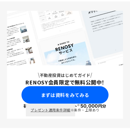
不動産投資はじめてガイド
RENOSY会員限定で無料公開中！
まずは資料をみてみる
※
初回面談で
ポイント
50,000
円分
PayPay
プレゼント適用条件詳細
※条件・上限あり