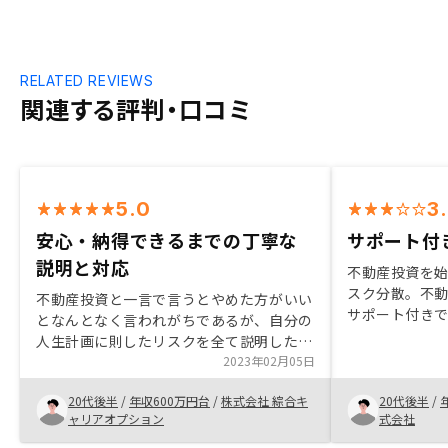
RELATED REVIEWS
関連する評判・口コミ
5.0
3
安心・納得できるまでの丁寧な
サポート付
説明と対応
不動産投資を始
スク分散。不
不動産投資と一言で言うとやめた方がいい
サポート付き
となんとなく言われがちであるが、自分の
の足がかりにした
人生計画に則したリスクを全て説明した上
を決めた理由:
での契約だったので、自分のやる理由が明
2023年02月05日
ロジーズがバ
確になった。また担当の方の真摯な対応を
ある程度高い。
20代後半
/
年収600万円台
/
株式会社 綜合キ
20代後半
/
見て信頼できると思えたのも大きな要因。
におすすめした
ャリアオプション
式会社
るまで粘り強