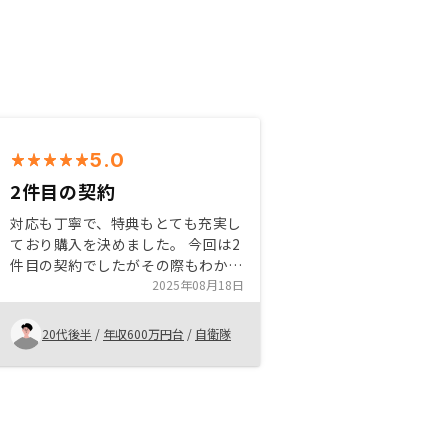
5.0
2件目の契約
対応も丁寧で、特典もとても充実し
ており購入を決めました。 今回は2
件目の契約でしたがその際もわかり
やすい説明で、1から説明していた
2025年08月18日
だき今後の人生を一緒に考えて頂け
たことがとても印象に残っていま
20代後半
/
年収600万円台
/
自衛隊
す。 今後も何卒よろしくお願いい
たします！