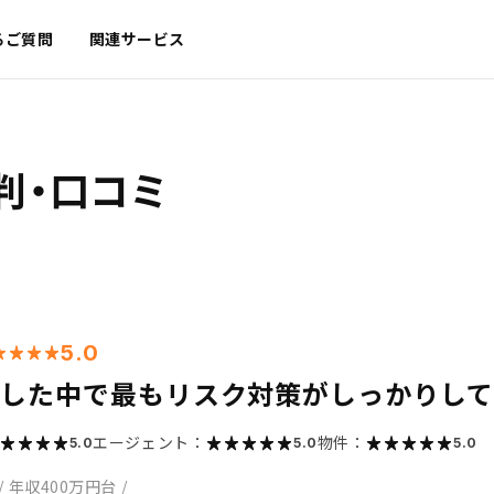
るご質問
関連サービス
判・口コミ
5.0
較した中で最もリスク対策がしっかりし
エージェント：
物件：
5.0
5.0
5.0
/
年収400万円台
/