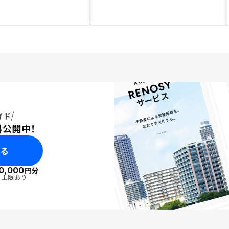
イド
料公開中！
みる
0,000
円分
・上限あり