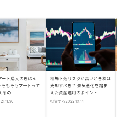
アート購入のきほん
相場下落リスクが高いとき株は
1―そもそもアートって
売却すべき？ 景気悪化を踏ま
えるの
えた資産運用のポイント
投資する
21.11.30
2022.10.14