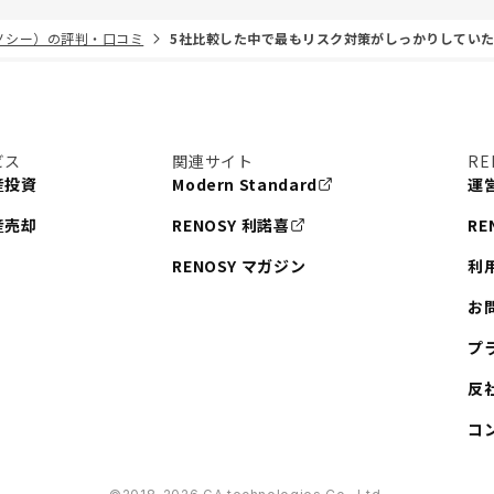
リノシー）の評判・口コミ
5社比較した中で最もリスク対策がしっかりしてい
ビス
関連サイト
RE
産投資
Modern Standard
運
産売却
RENOSY 利諾喜
RE
RENOSY マガジン
利
お
プ
反
コ