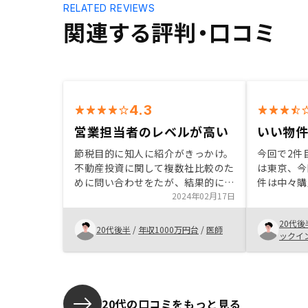
RELATED REVIEWS
関連する評判・口コミ
4.3
営業担当者のレベルが高い
いい物
節税目的に知人に紹介がきっかけ。
今回で2件
不動産投資に関して複数社比較のた
は東京、今
めに問い合わせをたが、結果的に他
件は中々購
社と比較して営業当者が誠実かつ会
2024年02月17日
ラッキーな
社の規模も申し分ないと感じた。本
どんどん開
20代後
社の六本木オフィスもかなり綺麗で
物件は魅力
20代後半
/
年収1000万円台
/
医師
ックイ
信頼出来ると思った。キャッシュフ
したいです
ローがマイナスなのは頂けない。
なくなるの
いもありま
20代の口コミをもっと見る