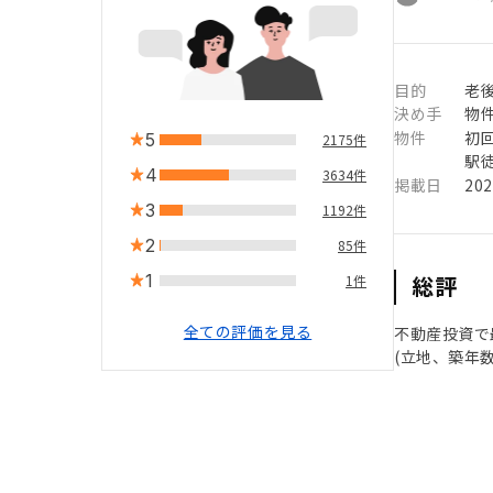
目的
老
決め手
物
物件
初
5
2175件
駅徒
4
3634件
掲載日
20
3
1192件
2
85件
1
総評
1件
全ての評価を見る
不動産投資で
(立地、築年