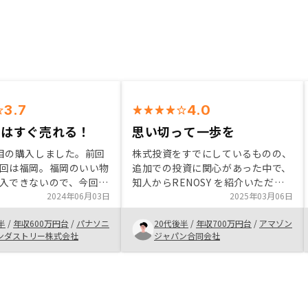
3.7
4.0
件はすぐ売れる！
思い切って一歩を
目の購入しました。前回
株式投資をすでにしているものの、
回は福岡。福岡のいい物
追加での投資に関心があった中で、
入できないので、今回は
知人からRENOSY を紹介いただき
形で購入できて、感謝。
2024年06月03日
ました。話していく中で不明点も解
2025年03月06日
発のかかっている福岡の
消し、節税にもなることから思い切
半
/
年収600万円台
/
パナソニ
20代後半
/
年収700万円台
/
アマゾン
しかないので、オススメ
って購入しようと踏み切りました。
ンダストリー株式会社
ジャパン合同会社
。でも人気出て購入でき
今、検討中の方もまずは一歩踏み出
は、困るなって複雑な思
してみたら良いのかなと考えていま
す笑
す。