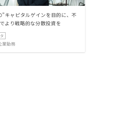
の”キャピタルゲインを目的に、不
でより戦略的な分散投資を
ータ
IT企業勤務