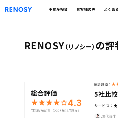
不動産投資
お客様の声
よくあ
RENOSY
の評
（リノシー）
総合評価：
総合評価
5社比
4.3
サービス：
回答数7087件（2026年08月現在）
20代後半