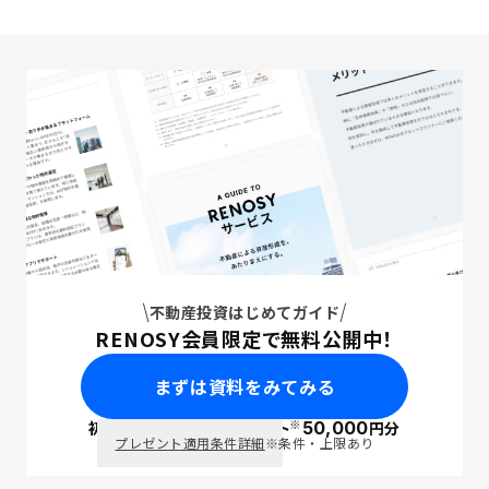
不動産投資はじめてガイド
RENOSY会員限定で無料公開中！
まずは資料をみてみる
※
初回面談で
ポイント
50,000
円分
PayPay
プレゼント適用条件詳細
※条件・上限あり