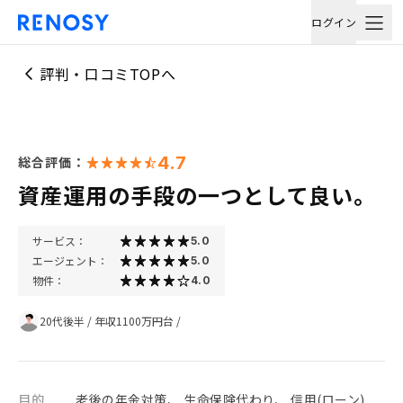
ログイン
評判・口コミTOPへ
4.7
総合評価：
資産運用の手段の一つとして良い。
サービス：
5.0
エージェント：
5.0
物件：
4.0
20代後半
/
年収1100万円台
/
目的
老後の年金対策、 生命保険代わり、 信用(ローン)