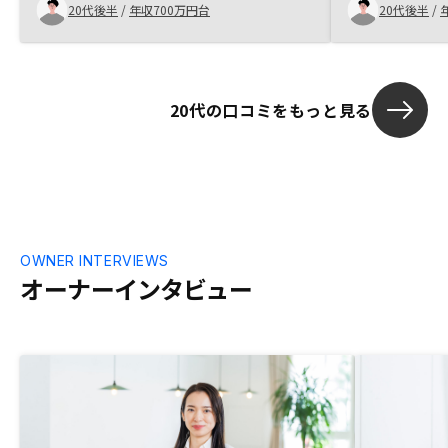
良いと思う。築
20代後半
/
年収700万円台
20代後半
/
れば、長期保
る可能性もあ
20代の口コミをもっと見る
OWNER INTERVIEWS
オーナーインタビュー