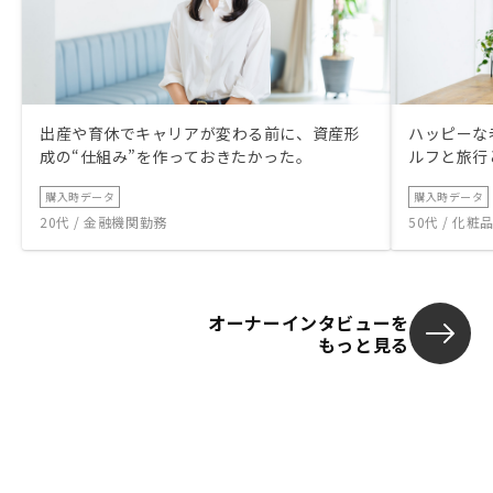
出産や育休でキャリアが変わる前に、資産形
ハッピーな
成の“仕組み”を作っておきたかった。
ルフと旅行
購入時データ
購入時データ
20代 / 金融機関勤務
50代 / 化
オーナーインタビューを
もっと見る