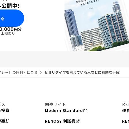
料公開中！
みる
0,000
円分
・上限あり
リノシー）の評判・口コミ
セミリタイヤを考えている人などに有効な手段
ビス
関連サイト
RE
産投資
Modern Standard
運
産売却
RENOSY 利諾喜
RE