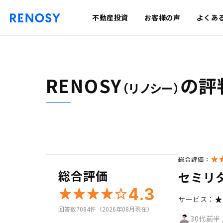
不動産投資
お客様の声
よくあ
RENOSY
の評
（リノシー）
総合評価：
総合評価
セミリ
4.3
サービス：
回答数7084件（2026年08月現在）
30代前半