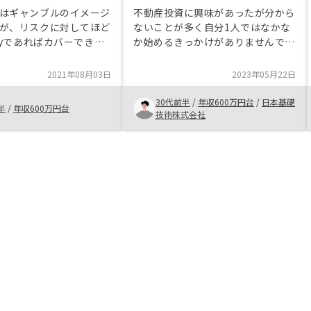
はギャンブルのイメージ
不動産投資に興味があったが分から
が、リスクに対してほど
ないことが多く自分1人ではなかな
osyであればカバーできて
か始めるきっかけがありませんでし
策できるため購入に至っ
た。 資料請求後の何回か面談で疑
にみれば様々な投資より
問や知らなかった事を説明してくれ
2021年08月03日
2023年05月22日
が大きいと思える。初め
て不動産投資について理解が深まっ
ったため、リスクに関す
たうえで不動産の購入を決められ
30代前半
/
年収600万円台
/
日本基礎
半
/
年収600万円台
っと時間を割いて説明し
た。 こちらの手間も最小限で出来
技術株式会社
物件のハザードマップ、
る。
地震保険についてなど。