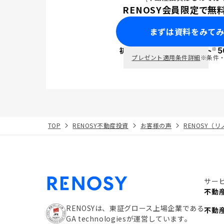
RENOSY会員限定で無
まずは資料をみて
※
初回面談で
ポイント
5
PayPay
プレゼント適用条件詳細
※条件
TOP
RENOSY不動産投資
お客様の声
RENOSY（
サー
不動
RENOSYは、東証グロース上場企業である
不動
GA technologiesが運営しています。