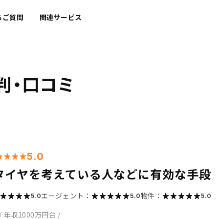
るご質問
関連サービス
判・口コミ
5.0
タイヤを考えている人などに有効な手段
エージェント：
物件：
5.0
5.0
5.0
/
年収1000万円台
/