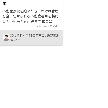
め
不動産投資を始めたきっかけは管理
を全て任せられる不動産運用を検討
していた為です。 実家が管理会社
を通さずに大家業をしており、常日
2023年11月25日
頃から管理の大変さを感じておりま
30代前半
/
年収800万円台
/
飯野海運
した。 従って副業として不動産投
株式会社
資を考えている場合は特におすすめ
ではないかと思います。