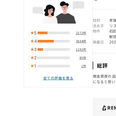
目的
老
決め手
リ
物件
初
5
2172件
駅徒
4
3634件
掲載日
20
3
1192件
2
85件
総評
1
1件
現金資産の活
全ての評価を見る
になると思い
RE