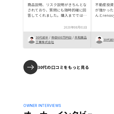
商品説明、リスク説明がきちんとな
不動産投資
されており、質問にも随時的確に回
が強かった
答してくれました。購入までではな
んとren
く購入後もサポートしてくれるので
いる点を対
安心材料になりました。
た。長期的
2020年08月01日
もリターン
ての投資だ
30代前半
/
年収600万円台
/
共和薬品
30代前
る部分をも
工業株式会社
て欲しい。
火災保険、
30代の口コミをもっと見る
OWNER INTERVIEWS