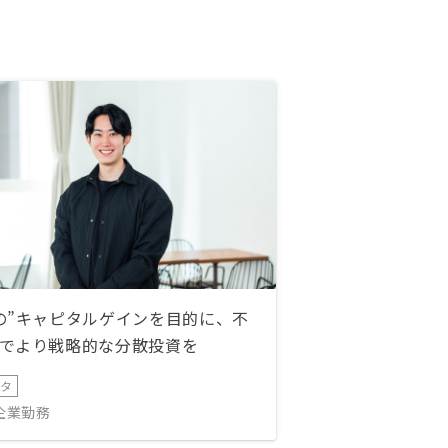
の”キャピタルゲインを目的に、不
でより戦略的な分散投資を
ータ
IT企業勤務