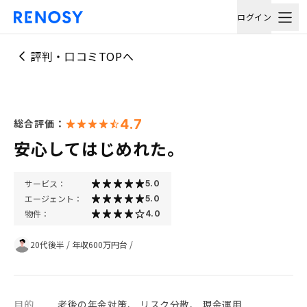
ログイン
評判・口コミTOPへ
4.7
総合評価：
安心してはじめれた。
サービス：
5.0
エージェント：
5.0
物件：
4.0
20代後半
/
年収600万円台
/
目的
老後の年金対策、 リスク分散、 現金運用