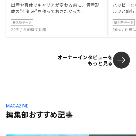
出産や育休でキャリアが変わる前に、資産形
ハッピーな
成の“仕組み”を作っておきたかった。
ルフと旅行
購入時データ
購入時データ
20代 / 金融機関勤務
50代 / 化
オーナーインタビューを
もっと見る
MAGAZINE
編集部おすすめ記事