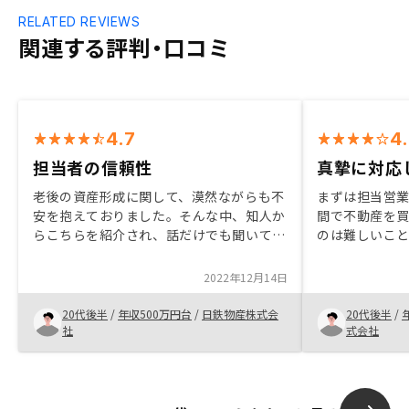
RELATED REVIEWS
関連する評判・口コミ
4.7
4
担当者の信頼性
真摯に対応
老後の資産形成に関して、漠然ながらも不
まずは担当営
安を抱えておりました。そんな中、知人か
間で不動産を
らこちらを紹介され、話だけでも聞いてみ
のは難しいこ
ようという気持ちになりました。担当者様
決めていたと
からお話を聞かせていただき、今回こちら
の決め手とな
2022年12月14日
でご契約させていただく運びとなりまし
かという部分
た。
めました。
20代後半
/
年収500万円台
/
日鉄物産株式会
20代後半
/
社
式会社